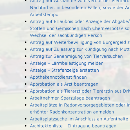
Antrag auf Ausnahme vom Verbot der Mehrarbe
Nachtarbeit in besonderen Fällen, sowie der A
Arbeitstempo
Antrag auf Erlaubnis oder Anzeige der Abgabe/
Stoffen und Gemischen nach ChemVerbotsV so
Wechsel der sachkundigen Person
Antrag auf Weiterbewilligung von Bürgergeld s
Antrag auf Zulassung zur Kündigung nach Mutt
Antrag zur Genehmigung von Tierversuchen
Anzeige - Lärmbelästigung melden
Anzeige - Strafanzeige erstatten
Apothekennotdienst finden
Approbation als Arzt beantragen
Approbation als Tierarzt oder Tierärztin aus Dr
Arbeitnehmer-Sparzulage beantragen
Arbeitsplätze in Radonvorsorgegebieten oder i
erhöhter Radonkonzentration anmelden
Arbeitsplatzsuche im Anschluss an Aufenthalte
Architektenliste - Eintragung beantragen