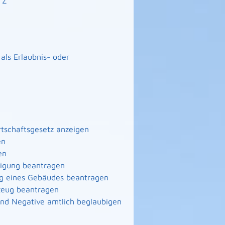
Z
ls Erlaubnis- oder
irtschaftsgesetz anzeigen
en
en
nigung beantragen
ng eines Gebäudes beantragen
zeug beantragen
 und Negative amtlich beglaubigen