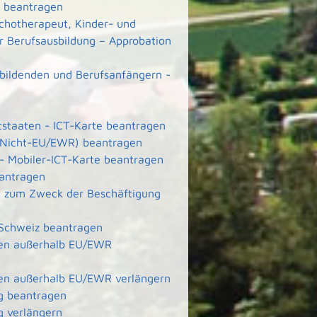
ft beantragen
ychotherapeut, Kinder- und
r Berufsausbildung – Approbation
ubildenden und Berufsanfängern -
ttstaaten - ICT-Karte beantragen
e (Nicht-EU/EWR) beantragen
 - Mobiler-ICT-Karte beantragen
eantragen
ete zum Zweck der Beschäftigung
 Schweiz beantragen
aten außerhalb EU/EWR
aten außerhalb EU/EWR verlängern
g beantragen
g verlängern