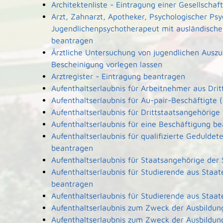
Architektenliste - Eintragung einer Gesellscha
Arzt, Zahnarzt, Apotheker, Psychologischer Ps
Jugendlichenpsychotherapeut mit ausländische
beantragen
Ärztliche Untersuchung von jugendlichen Ausz
Bescheinigung vorlegen lassen
Arztregister - Eintragung beantragen
Aufenthaltserlaubnis für Arbeitnehmer aus Dri
Aufenthaltserlaubnis für Au-pair-Beschäftigt
Aufenthaltserlaubnis für Drittstaatsangehörige
Aufenthaltserlaubnis für eine Beschäftigung b
Aufenthaltserlaubnis für qualifizierte Geduld
beantragen
Aufenthaltserlaubnis für Staatsangehörige der
Aufenthaltserlaubnis für Studierende aus Sta
beantragen
Aufenthaltserlaubnis für Studierende aus Sta
Aufenthaltserlaubnis zum Zweck der Ausbildun
Aufenthaltserlaubnis zum Zweck der Ausbildun