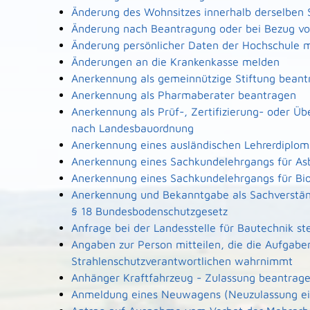
Änderung des Wohnsitzes innerhalb derselben
Änderung nach Beantragung oder bei Bezug von
Änderung persönlicher Daten der Hochschule m
Änderungen an die Krankenkasse melden
Anerkennung als gemeinnützige Stiftung beant
Anerkennung als Pharmaberater beantragen
Anerkennung als Prüf-, Zertifizierung- oder Ü
nach Landesbauordnung
Anerkennung eines ausländischen Lehrerdiplo
Anerkennung eines Sachkundelehrgangs für As
Anerkennung eines Sachkundelehrgangs für Bi
Anerkennung und Bekanntgabe als Sachverstän
§ 18 Bundesbodenschutzgesetz
Anfrage bei der Landesstelle für Bautechnik ste
Angaben zur Person mitteilen, die die Aufgabe
Strahlenschutzverantwortlichen wahrnimmt
Anhänger Kraftfahrzeug - Zulassung beantrag
Anmeldung eines Neuwagens (Neuzulassung ei