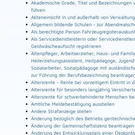
Akademische Grade, Titel und Bezeichnungen 
führen
Akteneinsicht in und außerhalb von Verwaltun
Allgemein bildende Schulen - zur Abendrealsc
Als berechtigte Person Fahrzeugregisterauskun
Als Servicedienstleisterin oder Servicedienstl
Geldwäscheaufsicht registrieren
Altenpfleger, Arbeitserzieher, Haus- und Famili
Heilerziehungsassistent, Heilpädagoge, Jugend
Sozialarbeiter, Sozialpädagoge mit ausländisch
zur Führung der Berufsbezeichnung beantrage
Altersrente - Rente bei vorzeitigem Eintritt i
Altersrente für besonders langjährig Versicher
Altersrente für schwerbehinderte Menschen b
Amtliche Meldebestätigung ausstellen
Andere Strafanzeige stellen
Änderung bezüglich des Betriebs gentechnische
Änderung der Gemeinschaftslizenz beantragen
Änderung des Entwicklungsziels einer Ökoko