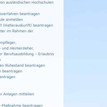
von ausländischen Hochschulen
gsverfahren beantragen
hule anmelden
ft (Halterauskunft) beantragen
eister im Rahmen der
enpfleger,
- und Heimerzieher,
er Berufsausbildung – Erlaubnis
n
n den Ruhestand beantragen
te beantragen
eantragen
r Anlagen mitteilen
nto-Maßnahme beantragen