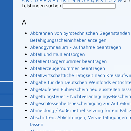
A
B
C
D
E
F
G
H
I
J
K
L
M
N
O
P
Q
R
S
T
U
V
W
X
Y
Leistungen suchen
A
Abbrennen von pyrotechnischen Gegenständen a
Befähigungsscheininhaber anzeigen
Abendgymnasium - Aufnahme beantragen
Abfall und Müll entsorgen
Abfallentsorgernummer beantragen
Abfallerzeugernummer beantragen
Abfallwirtschaftliche Tätigkeit nach Kreislaufw
Abgabe für den Deutschen Weinfonds entricht
Abgelaufenen Führerschein neu ausstellen lass
Abgeltungsteuer - Nichtveranlagungs-Beschei
Abgeschlossenheitsbescheinigung zur Aufteilu
Abmeldung / Außerbetriebsetzung für ein Fahr
Abschriften, Ablichtungen, Vervielfältigungen
lassen