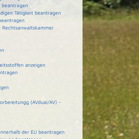
g beantragen
ndigen Tätigkeit beantragen
 beantragen
ie Rechtsanwaltskammer
en
eitsstoffen anzeigen
antragen
agen
orbereitungg (AVdual/AV) -
 innerhalb der EU beantragen