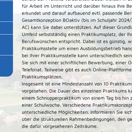
für Arbeit im Unterricht und darüber hinaus Ihre B
erkundet und darauf aufbauend evtl. passende Ber
Gesamtkonzeption BOaktiv (bis im Schuljahr 2024
AC) kann Sie dabei unterstützen. Auf dieser Grund
Umfeld selbstständig einen Praktikumsplatz, der Ih
Berufswünschen entspricht. Dabei ist es günstig, w
Praktikumsstelle um einen Ausbildungsbetrieb han
bei Ihrer Praktikumsstelle kann unterschiedlich se
Sie sich mit einer schriftlichen Bewerbung, einer
Telefonat. Teilweise gibt es auch Online-Plattform
Praktikumsplätzen.
Insgesamt ist eine Mindestanzahl von 10 Praktikum
vorgesehen. Die Dauer des einzelnen Praktikums ka
einem Schnupperpraktikum von einem Tag bis hin 
einer Schulwoche. Verschiedene Praktikumskonzepte
unterschiedliche Möglichkeiten. Informieren Sie sic
über die strukturellen Rahmenbedingungen, den g
die dafür vorgesehenen Zeiträume.