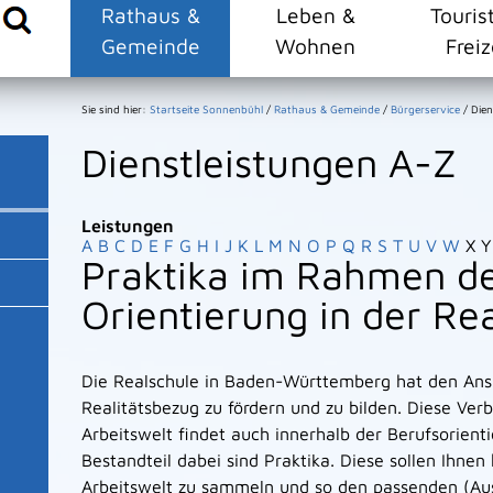
Rathaus &
Leben &
Touris
Gemeinde
Wohnen
Freiz
Sie sind hier:
Startseite Sonnenbühl
/
Rathaus & Gemeinde
/
Bürgerservice
/
Dien
Dienstleistungen A-Z
Leistungen
A
B
C
D
E
F
G
H
I
J
K
L
M
N
O
P
Q
R
S
T
U
V
W
X
Y
Praktika im Rahmen de
Orientierung in der Re
Die Realschule in Baden-Württemberg hat den Ans
Realitätsbezug zu fördern und zu bilden. Diese Ver
Arbeitswelt findet auch innerhalb der Berufsorienti
Bestandteil dabei sind Praktika. Diese sollen Ihnen
Arbeitswelt zu sammeln und so den passenden (Aus