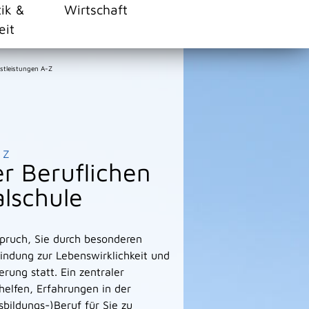
tik &
Wirtschaft
eit
stleistungen A-Z
Z
r Beruflichen
alschule
pruch, Sie durch besonderen
bindung zur Lebenswirklichkeit und
erung statt. Ein zentraler
 helfen, Erfahrungen in der
bildungs-)Beruf für Sie zu