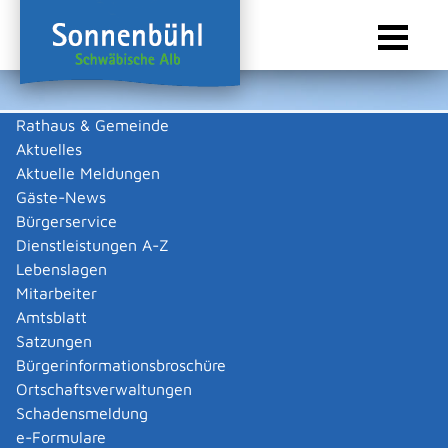
Rathaus & Gemeinde
Aktuelles
Sie sind hier:
Startseite Sonnenbühl
/
Rathaus & Gemeinde
/
Ausschreibungen &
Auftragsvergaben
/
Öffentliche Ausschreibungen
Aktuelle Meldungen
Gäste-News
Öffentliche Ausschreibung
Bürgerservice
Dienstleistungen A-Z
Lebenslagen
Mitarbeiter
Amtsblatt
|
|
Satzungen
Bürgerinformationsbroschüre
Ortschaftsverwaltungen
Schadensmeldung
e-Formulare