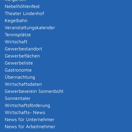
Fax: 07128/925-50
Nebelhöhlenfest
s.herrmann@sonnenbuehl.de
Theater Lindenhof
Der Gemeindeverband Alb-
Kegelbahn
Wasserversorgungsgruppe XV - Erpfgruppe hat
Veranstaltungskalender
folgenden Zuschlag erteilt:
Tennisplätze
Wirtschaft
Es handelt sich um beschränkte Ausschreibungen:
Gewerbestandort
Gewerbeflächen
Wasserwerk Erpfingen
Gewerbeliste
Leistung:
Gastronomie
Austausch des Filtermaterials der Filterkessel
Übernachtung
Zuschlag wurde an die Fa. Eliquo KG Stulz GmbH aus
Wirtschaftsdaten
Grafenhausen erteilt.
Gewerbeverein Sonnenbühl
Sonnentaler
Wirtschaftsförderung
|
|
Wirtschafts- News
News für Unternehmer
Datenschutz
|
Impressum
p
owered by
News für Arbeitnehmer
Komm.ONE