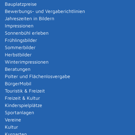
Leistung:
Bauplatzpreise
Fliesen- und Plattenarbeiten
Bewerbungs- und Vergaberichtlinien
Zuschlag wurde an die Fa. Gustav Vöhringer GmbH aus
Jahreszeiten in Bildern
Münsingen erteilt.
Impressionen
Leistung:
Sonnenbühl erleben
Estricharbeiten
Frühlingsbilder
Zuschlag wurde an die Fa. Scheiffele GmbH aus
Sommerbilder
Nellingen erteilt.
Herbstbilder
Leistung:
Winterimpressionen
Fensterbau- und Sonnenschutzarbeiten
Beratungen
Zuschlag wurde an die Fa. Wendler GmbH aus St.
Polter und Flächenlosvergabe
Johann erteilt.
BürgerMobil
Touristik & Freizeit
Gemeindeverband
Freizeit & Kultur
ALB-Wasserversorgungsgruppe XV
Kinderspielplätze
Erpfgruppe
Sportanlagen
Sitz: Hauptstr. 2, 72820 Sonnenbühl
Vereine
Sebastian Herrmann
Kultur
Tel. 07128/925-36
Kurgarten