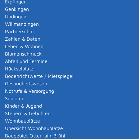
Zuschlag wurde an die Fa. Gulde Holzbau aus
Erpfingen
Trochtelfingen erteilt.
Genkingen
Undingen
Sanierung einer Wohnung Schmiedstraße 9 OT
Willmandingen
Genkingen
Partnerschaft
Leistung:
Zahlen & Daten
Sanitär- und Heizungsinstallation
Leben & Wohnen
Zuschlag wurde an die Fa. Herrmann Haustechnik aus
Blumenschmuck
Sonnenbühl erteilt.
Abfall und Termine
Häckselplatz
Erweiterung Feuerwehrgerätehaus OT Undingen
Bodenrichtwerte / Mietspiegel
Leistung:
Gesundheitswesen
Ausführung der Funkzentrale
Notrufe & Versorgung
Zuschlag wurde an die Fa. KFT Selctric GmbH aus
Senioren
Gärtringen erteilt.
Kinder & Jugend
Leistung:
Steuern & Gebühren
Elektroinstallation
Wohnbauplätze
Zuschlag wurde an die Fa. Flad Elektrotechnik aus
Übersicht Wohnbauplätze
Sonnenbühl erteilt.
Baugebiet Ottenrain-Brühl