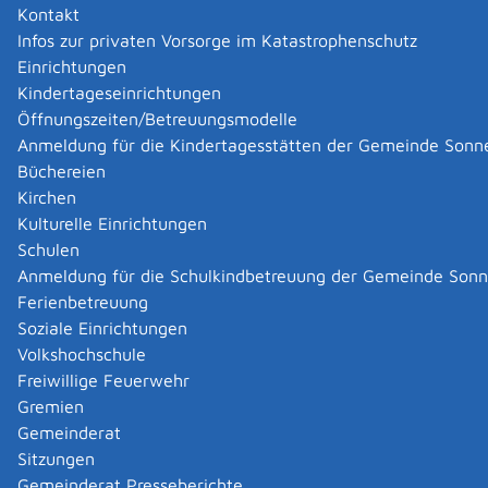
Kontakt
Infos zur privaten Vorsorge im Katastrophenschutz
Gemeinde Sonnenbühl
Einrichtungen
Bernd Hummel
Kindertageseinrichtungen
Ortsbaumeister
Öffnungszeiten/Betreuungsmodelle
Hauptstr. 2
Anmeldung für die Kindertagesstätten der Gemeinde Sonn
72820 Sonnenbühl
Büchereien
Telefon: 07128 925-37
Kirchen
Fax: 07128 925-50
Kulturelle Einrichtungen
E-Mail:
b.hummel@sonnenbuehl.de
Schulen
Die Gemeinde Sonnenbühl hat folgenden Zuschlag
Anmeldung für die Schulkindbetreuung der Gemeinde Son
erteilt:
Ferienbetreuung
Es handelt sich um beschränkte Ausschreibungen:
Soziale Einrichtungen
Volkshochschule
Freiwillige Feuerwehr Sonnenbühl-Undingen
Freiwillige Feuerwehr
Leistung:
Gremien
Lieferung eines Abrollbehälters Logistik
Gemeinderat
Zuschlag wurde an die Fa. Decker Containerbau GmbH
Sitzungen
& Co. KG aus St. Wolfgang erteilt.
Gemeinderat Presseberichte