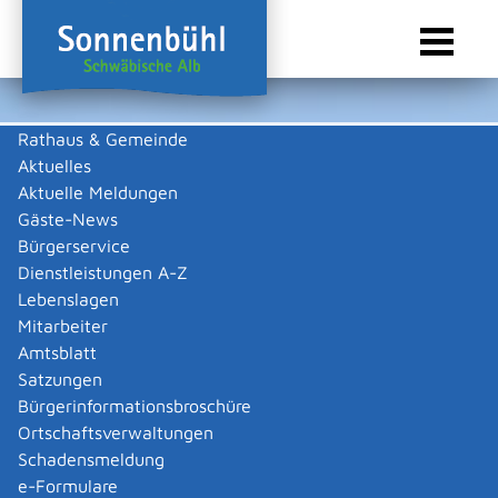
Rathaus & Gemeinde
Aktuelles
Sie sind hier:
Startseite Sonnenbühl
/
Rathaus & Gemeinde
/
Ausschreibungen &
Auftragsvergaben
/
Auftragsvergaben
Aktuelle Meldungen
Gäste-News
Auftragsvergaben
Bürgerservice
Dienstleistungen A-Z
Informationen nach § 20 Abs.3
Lebenslagen
Mitarbeiter
VOB
Amtsblatt
Satzungen
Bürgerinformationsbroschüre
Ortschaftsverwaltungen
Schadensmeldung
e-Formulare