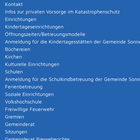
Kontakt
Infos zur privaten Vorsorge im Katastrophenschutz
Abfall und Termine
Einrichtungen
Kindertageseinrichtungen
Öffnungszeiten/Betreuungsmodelle
Anmeldung für die Kindertagesstätten der Gemeinde Sonn
Büchereien
Kirchen
Kulturelle Einrichtungen
Schulen
Anmeldung für die Schulkindbetreuung der Gemeinde Son
Ferienbetreuung
Soziale Einrichtungen
Volkshochschule
Freiwillige Feuerwehr
Gremien
Bildergalerie
Gemeinderat
Sitzungen
Gemeinderat Presseberichte