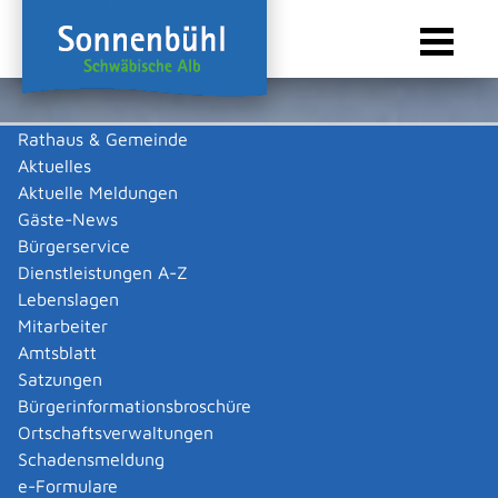
Rathaus & Gemeinde
Aktuelles
Sie sind hier:
Startseite Sonnenbühl
/
Leben & Wohnen
Aktuelle Meldungen
Gäste-News
Leben & Wohnen
Bürgerservice
Dienstleistungen A-Z
Lebenslagen
Mitarbeiter
Amtsblatt
Satzungen
Bürgerinformationsbroschüre
Ortschaftsverwaltungen
Schadensmeldung
e-Formulare