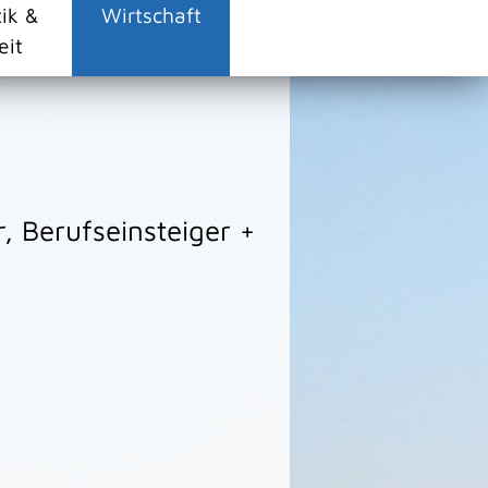
tik &
Wirtschaft
eit
 Berufseinsteiger +