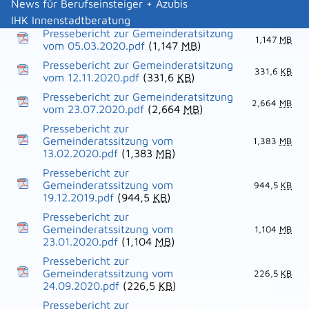
gefassten Beschlüssen 05.2020.pdf
News für Berufseinsteiger + Azubis
(679,3
KB
)
IHK Innenstadtberatung
Pressebericht zur Gemeinderatsitzung
1,147
MB
vom 05.03.2020.pdf
(1,147
MB
)
Pressebericht zur Gemeinderatsitzung
331,6
KB
vom 12.11.2020.pdf
(331,6
KB
)
Pressebericht zur Gemeinderatsitzung
2,664
MB
vom 23.07.2020.pdf
(2,664
MB
)
Pressebericht zur
Gemeinderatssitzung vom
1,383
MB
13.02.2020.pdf
(1,383
MB
)
Pressebericht zur
Gemeinderatssitzung vom
944,5
KB
19.12.2019.pdf
(944,5
KB
)
Pressebericht zur
Gemeinderatssitzung vom
1,104
MB
23.01.2020.pdf
(1,104
MB
)
Pressebericht zur
Gemeinderatssitzung vom
226,5
KB
24.09.2020.pdf
(226,5
KB
)
Pressebericht zur