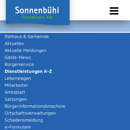
Rathaus & Gemeinde
Aktuelles
Sie sind hier:
Startseite Sonnenbühl
/
Rathaus & Gemeinde
/
Bürgerservice
/
Dienstleistungen A-Z
Aktuelle Meldungen
Gäste-News
Dienstleistungen A-Z
Bürgerservice
Dienstleistungen A-Z
Leistungen
Lebenslagen
Mitarbeiter
Amtsblatt
Die Beschreibungen der Dienstleistungen erklären eine
Satzungen
Vielzahl von kommunalen und staatlichen
Bürgerinformationsbroschüre
Verwaltungsvorgängen. Insbesondere erhalten Sie
Ortschaftsverwaltungen
Informationen zu den erforderlichen Unterlagen die zu
Schadensmeldung
einer bestimmen Verwaltungsdienstleistung notwendig
e-Formulare