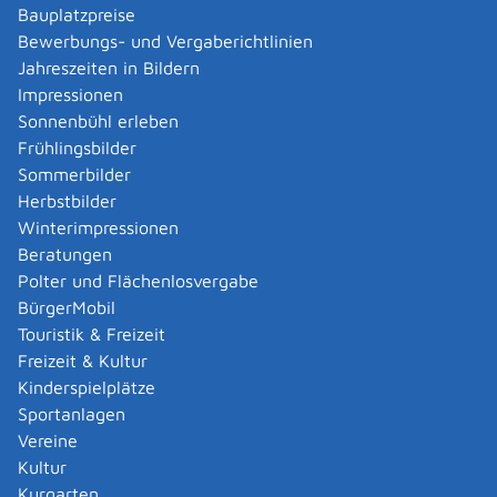
Verwaltungsverfahren beantragen
Bauplatzpreise
Allgemein bildende Schulen - zur Abendrealschule
Bewerbungs- und Vergaberichtlinien
anmelden
Jahreszeiten in Bildern
Als berechtigte Person Fahrzeugregisterauskunft
Impressionen
(Halterauskunft) beantragen
Sonnenbühl erleben
Als Servicedienstleisterin oder Servicedienstleister
Frühlingsbilder
im Rahmen der Geldwäscheaufsicht registrieren
Sommerbilder
Altenpfleger, Arbeitserzieher, Haus- und
Herbstbilder
Familienpfleger, Heilerziehungsassistent,
Winterimpressionen
Heilpädagoge, Jugend- und Heimerzieher,
Beratungen
Sozialarbeiter, Sozialpädagoge mit ausländischer
Polter und Flächenlosvergabe
Berufsausbildung – Erlaubnis zur Führung der
BürgerMobil
Berufsbezeichnung beantragen
Touristik & Freizeit
Altersrente - Rente bei vorzeitigem Eintritt in den
Freizeit & Kultur
Ruhestand beantragen
Kinderspielplätze
Altersrente für besonders langjährig Versicherte
Sportanlagen
beantragen
Vereine
Altersrente für schwerbehinderte Menschen
Kultur
beantragen
Kurgarten