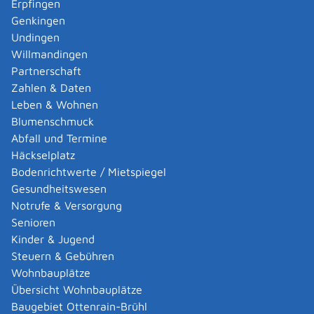
Erpfingen
Adoption eines ausländischen Kindes -
Genkingen
Umwandlung einer schwachen in eine starke
Undingen
Adoption beantragen
Willmandingen
Adoption eines deutschen Kindes - Beurkundung
Partnerschaft
von Amts wegen
Zahlen & Daten
Adoption eines erwachsenen Menschen beantragen
Leben & Wohnen
Adoptionspflege eines minderjährigen Kindes
Blumenschmuck
aufnehmen
Abfall und Termine
Adressänderung auf der eID-Karte beantragen
Häckselplatz
Adressbuch - Eintrag sperren lassen
Bodenrichtwerte / Mietspiegel
Akademische Gesundheitsberufe - Anerkennung der
Gesundheitswesen
Weiterbildung beantragen
Notrufe & Versorgung
Akademische Grade, Titel und Bezeichnungen bei
Senioren
anerkannten Spätaussiedlern - Gradumwandlungen
Kinder & Jugend
beantragen
Steuern & Gebühren
Akademische Grade, Titel und Bezeichnungen von
Wohnbauplätze
ausländischen Hochschulen führen
Übersicht Wohnbauplätze
Akteneinsicht in und außerhalb von
Baugebiet Ottenrain-Brühl