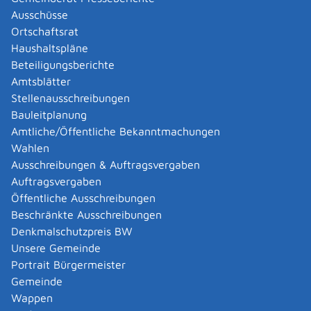
Abgelaufenen Führerschein neu ausstellen lassen
Ausschüsse
Abgeltungsteuer - Nichtveranlagungs-
Ortschaftsrat
Bescheinigung beantragen
Haushaltspläne
Abgeschlossenheitsbescheinigung zur Aufteilung
Beteiligungsberichte
eines Gebäudes beantragen
Amtsblätter
Abmeldung / Außerbetriebsetzung für ein Fahrzeug
Stellenausschreibungen
beantragen
Bauleitplanung
Abschriften, Ablichtungen, Vervielfältigungen und
Amtliche/Öffentliche Bekanntmachungen
Negative amtlich beglaubigen lassen
Wahlen
Abwasser entsorgen
Ausschreibungen & Auftragsvergaben
Abwasserbeseitigung - dezentrale Beseitigung von
Auftragsvergaben
Regenwasser beantragen oder anzeigen
Öffentliche Ausschreibungen
Abweichende Regelungen zum Schichtbetrieb
Beschränkte Ausschreibungen
beantragen
Denkmalschutzpreis BW
Abweichende Ruhezeit beantragen
Unsere Gemeinde
Adoption - Akteneinsicht beantragen
Portrait Bürgermeister
Adoption - sich als Adoptiveltern bewerben
Gemeinde
Adoption eines ausländischen Kindes -
Wappen
Beurkundung im Geburtenregister beantragen