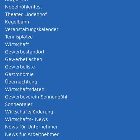
Amtliche Meldebestätigung ausstellen
Nebelhöhlenfest
Andere Strafanzeige stellen
Theater Lindenhof
Änderung bezüglich des Betriebs gentechnischer
Kegelbahn
Anlagen mitteilen
Veranstaltungskalender
Änderung der Gemeinschaftslizenz beantragen
Tennisplätze
Änderung des Entwicklungsziels einer Ökokonto-
Wirtschaft
Maßnahme beantragen
Gewerbestandort
Änderung des Wohnsitzes innerhalb derselben
Gewerbeflächen
Stadt oder Gemeinde melden
Gewerbeliste
Änderung nach Beantragung oder bei Bezug von
Gastronomie
Bürgergeld mitteilen
Übernachtung
Änderung persönlicher Daten der Hochschule
Wirtschaftsdaten
mitteilen
Gewerbeverein Sonnenbühl
Änderungen an die Krankenkasse melden
Sonnentaler
Anerkennung als gemeinnützige Stiftung
Wirtschaftsförderung
beantragen
Wirtschafts- News
Anerkennung als Pharmaberater beantragen
News für Unternehmer
Anerkennung als Prüf-, Zertifizierung- oder
News für Arbeitnehmer
Überwachungsstelle (PÜZ-Stelle) nach