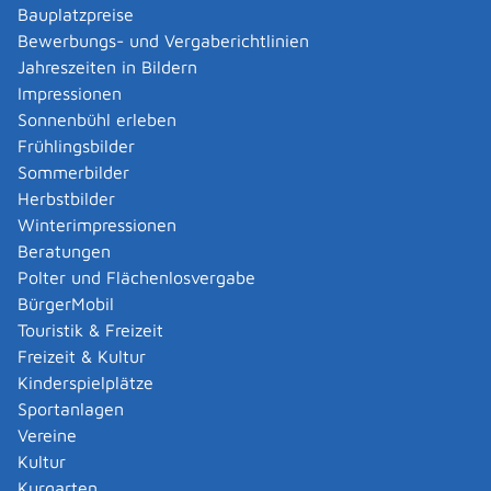
Voraussetzungen gelten:
Bauplatzpreise
Erfolgreicher Abschluss einer Ausbildung als
Bewerbungs- und Vergaberichtlinien
Pflegefachfrau, Pflegefachmann, Gesundheits-
Jahreszeiten in Bildern
und Krankenpflegerin, Gesundheits- und
Impressionen
Krankenpfleger, Gesundheits- und
Sonnenbühl erleben
Kinderkrankenpflegerin, Gesundheits- und
Frühlingsbilder
Kinderkrankenpfleger, Altenpflegerin,
Sommerbilder
Altenpfleger, staatlich anerkannte
Herbstbilder
Heilerziehungspflegerin oder staatlich
Winterimpressionen
anerkannter Heilerziehungspfleger, soweit die
Beratungen
Leistungen des Pflegedienstes für
Polter und Flächenlosvergabe
pflegebedürftige behinderte Menschen erbracht
BürgerMobil
werden.
Touristik & Freizeit
innerhalb der letzten acht Jahre mindestens
Freizeit & Kultur
zwei Jahre hauptberufliche Ausübung eines der
Kinderspielplätze
vorgenannten Berufe.
Sportanlagen
Erfolgreicher Abschluss einer
Vereine
Weiterbildungsmaßnahme für leitende
Kultur
Funktionen mit einer Mindeststundenzahl von
Kurgarten