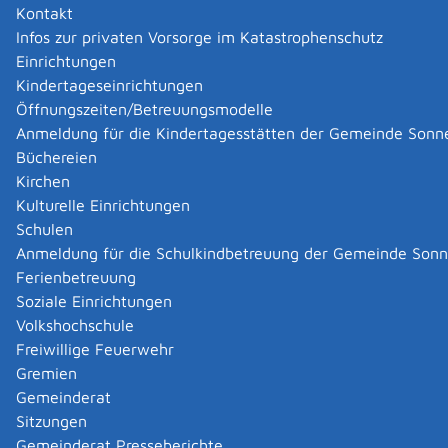
gründen? Dafür müssen Sie die Bestimmungen des
Kontakt
Pflegeversicherungsgesetzes (PflegeVG) beachten und
Infos zur privaten Vorsorge im Katastrophenschutz
für Ihre Pflegeeinrichtung eine Zulassung beantragen.
Einrichtungen
Das Sozialgesetzbuch XI regelt unter anderem,
Kindertageseinrichtungen
welche Unternehmen Pflegeleistungen bereitstellen
Öffnungszeiten/Betreuungsmodelle
dürfen und
Anmeldung für die Kindertagesstätten der Gemeinde Sonn
wer diese Leistungen finanziert.
Büchereien
Kirchen
Es wird zwischen ambulanten und stationären
Kulturelle Einrichtungen
Pflegeeinrichtungen unterschieden. Ambulante und
Schulen
stationäre Einrichtungen sind wirtschaftlich
Anmeldung für die Schulkindbetreuung der Gemeinde Son
selbständige Einrichtungen:
Ferienbetreuung
Ambulante Pflegedienste stehen unter fachlicher
Soziale Einrichtungen
Verantwortung einer ausgebildeten
Volkshochschule
Pflegefachperson. Die Pflegedienste versorgen
Freiwillige Feuerwehr
pflegebedürftige Menschen mit Leistungen der
Gremien
häuslichen Pflegehilfe zu Hause.
Gemeinderat
In Pflegeheimen werden unter ständiger
Sitzungen
Verantwortung einer ausgebildeten
Gemeinderat Presseberichte