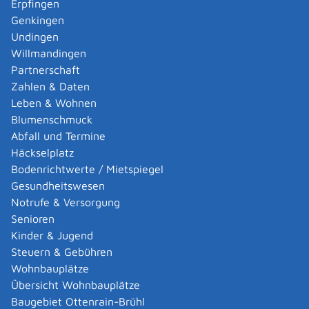
Erpfingen
Genkingen
Leistungsdetails
Undingen
Willmandingen
Voraussetzungen
Partnerschaft
Voraussetzungen für die Zulassung eines ambulanten
Zahlen & Daten
Pflegedienstes sind:
Leben & Wohnen
Sie müssen dauerhaft in der Lage sein, eine
Blumenschmuck
ausreichende und gleichmäßige pflegerische
Abfall und Termine
Versorgung der Pflegebedürftigen zu
Häckselplatz
gewährleisten.
Bodenrichtwerte / Mietspiegel
Ihre Pflege und hauswirtschaftliche Versorgung
Gesundheitswesen
muss der verlangten Qualität entsprechen.
Diese ist
Notrufe & Versorgung
im PflegeVG und in den rahmenvertraglichen
Senioren
Vereinbarungen festgelegt.
Kinder & Jugend
Ihr Pflegedienst muss wirtschaftlich arbeiten.
Steuern & Gebühren
Ihr Pflegedienst muss unter ständiger
Wohnbauplätze
Verantwortung einer ausgebildeten
Übersicht Wohnbauplätze
Pflegefachperson stehen
, für die folgende
Baugebiet Ottenrain-Brühl