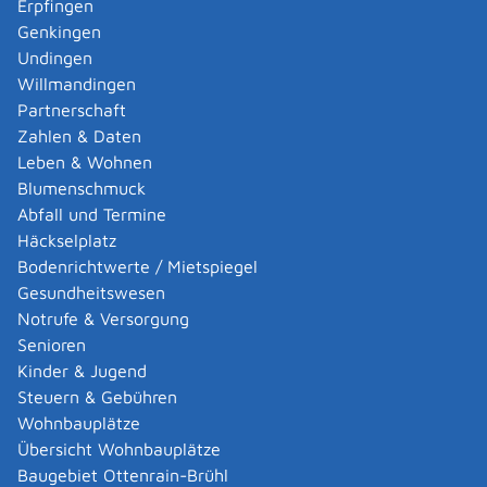
Erpfingen
Adoption eines ausländischen Kindes -
Genkingen
Umwandlung einer schwachen in eine starke
Undingen
Adoption beantragen
Willmandingen
Adoption eines deutschen Kindes - Beurkundung
Partnerschaft
von Amts wegen
Zahlen & Daten
Adoption eines erwachsenen Menschen beantragen
Leben & Wohnen
Adoptionspflege eines minderjährigen Kindes
Blumenschmuck
aufnehmen
Abfall und Termine
Adressänderung auf der eID-Karte beantragen
Häckselplatz
Adressbuch - Eintrag sperren lassen
Bodenrichtwerte / Mietspiegel
Akademische Gesundheitsberufe - Anerkennung der
Gesundheitswesen
Weiterbildung beantragen
Notrufe & Versorgung
Akademische Grade, Titel und Bezeichnungen bei
Senioren
anerkannten Spätaussiedlern - Gradumwandlungen
Kinder & Jugend
beantragen
Steuern & Gebühren
Akademische Grade, Titel und Bezeichnungen von
Wohnbauplätze
ausländischen Hochschulen führen
Übersicht Wohnbauplätze
Akteneinsicht in und außerhalb von
Baugebiet Ottenrain-Brühl