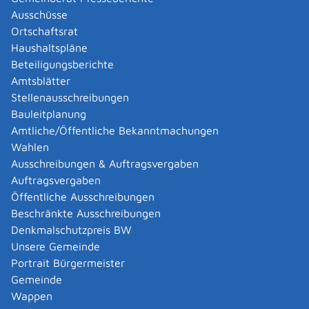
Abgelaufenen Führerschein neu ausstellen lassen
Ausschüsse
Abgeltungsteuer - Nichtveranlagungs-
Ortschaftsrat
Bescheinigung beantragen
Haushaltspläne
Abgeschlossenheitsbescheinigung zur Aufteilung
Beteiligungsberichte
eines Gebäudes beantragen
Amtsblätter
Abmeldung / Außerbetriebsetzung für ein Fahrzeug
Stellenausschreibungen
beantragen
Bauleitplanung
Abschriften, Ablichtungen, Vervielfältigungen und
Amtliche/Öffentliche Bekanntmachungen
Negative amtlich beglaubigen lassen
Wahlen
Abwasser entsorgen
Ausschreibungen & Auftragsvergaben
Abwasserbeseitigung - dezentrale Beseitigung von
Auftragsvergaben
Regenwasser beantragen oder anzeigen
Öffentliche Ausschreibungen
Abweichende Regelungen zum Schichtbetrieb
Beschränkte Ausschreibungen
beantragen
Denkmalschutzpreis BW
Abweichende Ruhezeit beantragen
Unsere Gemeinde
Adoption - Akteneinsicht beantragen
Portrait Bürgermeister
Adoption - sich als Adoptiveltern bewerben
Gemeinde
Adoption eines ausländischen Kindes -
Wappen
Beurkundung im Geburtenregister beantragen