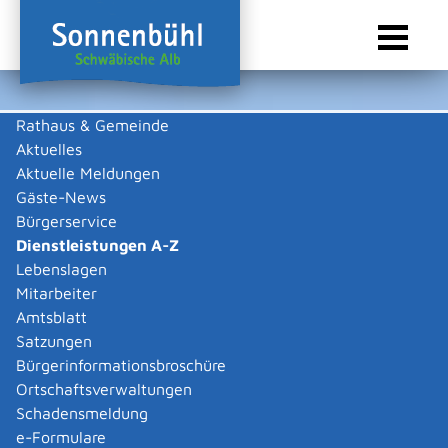
Rathaus & Gemeinde
Aktuelles
Sie sind hier:
Startseite Sonnenbühl
/
Rathaus & Gemeinde
/
Bürgerservice
/
Dienstleistungen A-Z
Aktuelle Meldungen
Gäste-News
Dienstleistungen A-Z
Bürgerservice
Dienstleistungen A-Z
Leistungen
Lebenslagen
Mitarbeiter
Amtsblatt
Die Beschreibungen der Dienstleistungen erklären eine
Satzungen
Vielzahl von kommunalen und staatlichen
Bürgerinformationsbroschüre
Verwaltungsvorgängen. Insbesondere erhalten Sie
Ortschaftsverwaltungen
Informationen zu den erforderlichen Unterlagen die zu
Schadensmeldung
einer bestimmen Verwaltungsdienstleistung notwendig
e-Formulare