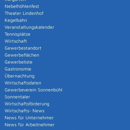
Amtliche Meldebestätigung ausstellen
Nebelhöhlenfest
Andere Strafanzeige stellen
Theater Lindenhof
Änderung bezüglich des Betriebs gentechnischer
Kegelbahn
Anlagen mitteilen
Veranstaltungskalender
Änderung der Gemeinschaftslizenz beantragen
Tennisplätze
Änderung des Entwicklungsziels einer Ökokonto-
Wirtschaft
Maßnahme beantragen
Gewerbestandort
Änderung des Wohnsitzes innerhalb derselben
Gewerbeflächen
Stadt oder Gemeinde melden
Gewerbeliste
Änderung nach Beantragung oder bei Bezug von
Gastronomie
Bürgergeld mitteilen
Übernachtung
Änderung persönlicher Daten der Hochschule
Wirtschaftsdaten
mitteilen
Gewerbeverein Sonnenbühl
Änderungen an die Krankenkasse melden
Sonnentaler
Anerkennung als gemeinnützige Stiftung
Wirtschaftsförderung
beantragen
Wirtschafts- News
Anerkennung als Pharmaberater beantragen
News für Unternehmer
Anerkennung als Prüf-, Zertifizierung- oder
News für Arbeitnehmer
Überwachungsstelle (PÜZ-Stelle) nach