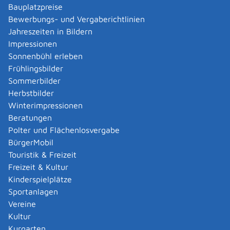
Verwaltungsverfahren beantragen
Bauplatzpreise
Allgemein bildende Schulen - zur Abendrealschule
Bewerbungs- und Vergaberichtlinien
anmelden
Jahreszeiten in Bildern
Als berechtigte Person Fahrzeugregisterauskunft
Impressionen
(Halterauskunft) beantragen
Sonnenbühl erleben
Als Servicedienstleisterin oder Servicedienstleister
Frühlingsbilder
im Rahmen der Geldwäscheaufsicht registrieren
Sommerbilder
Altenpfleger, Arbeitserzieher, Haus- und
Herbstbilder
Familienpfleger, Heilerziehungsassistent,
Winterimpressionen
Heilpädagoge, Jugend- und Heimerzieher,
Beratungen
Sozialarbeiter, Sozialpädagoge mit ausländischer
Polter und Flächenlosvergabe
Berufsausbildung – Erlaubnis zur Führung der
BürgerMobil
Berufsbezeichnung beantragen
Touristik & Freizeit
Altersrente - Rente bei vorzeitigem Eintritt in den
Freizeit & Kultur
Ruhestand beantragen
Kinderspielplätze
Altersrente für besonders langjährig Versicherte
Sportanlagen
beantragen
Vereine
Altersrente für schwerbehinderte Menschen
Kultur
beantragen
Kurgarten