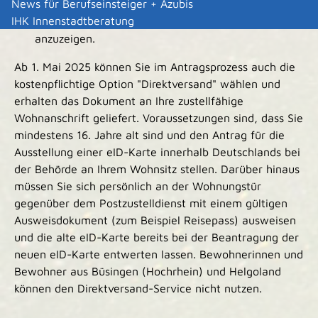
News für Berufseinsteiger + Azubis
Karte abzugeben sowie
IHK Innenstadtberatung
den Verlust der eID-Karte und ihr Wiederauffinden
anzuzeigen.
Ab 1. Mai 2025 können Sie im Antragsprozess auch die
kostenpflichtige Option "Direktversand" wählen und
erhalten das Dokument an Ihre zustellfähige
Wohnanschrift geliefert.
Voraussetzungen sind, dass Sie
mindestens 16. Jahre alt sind und den Antrag für die
Ausstellung einer eID-Karte innerhalb Deutschlands bei
der Behörde an Ihrem Wohnsitz stellen. Darüber hinaus
müssen Sie sich persönlich an der Wohnungstür
gegenüber dem
Postzustelldienst mit einem gültigen
Ausweisdokument (zum Beispiel Reisepass) ausweisen
und die alte eID-Karte bereits bei der Beantragung der
neuen eID-Karte entwerten lassen.
Bewohnerinnen und
Bewohner aus Büsingen (Hochrhein) und Helgoland
können den Direktversand-Service nicht nutzen.