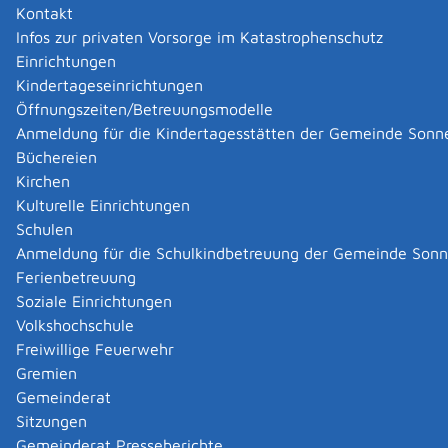
Identität elektronisch nachweisen können. Mit der eID-
Kontakt
Karte können Sie sich online ausweisen und zum
Infos zur privaten Vorsorge im Katastrophenschutz
Beispiel Behördengänge oder Geschäftliches digital
Einrichtungen
erledigen.
Kindertageseinrichtungen
Die deutsche eID-Karte können Sie als Bürgerin oder
Öffnungszeiten/Betreuungsmodelle
Bürger eines anderen Mitgliedstaats der Europäischen
Anmeldung für die Kindertagesstätten der Gemeinde Sonn
Union sowie Islands, Liechtensteins oder Norwegens
Büchereien
(Europäischer Wirtschaftsraum) erhalten – unabhängig
Kirchen
davon, ob Sie in Deutschland leben oder nicht.
Kulturelle Einrichtungen
Die Online-Ausweisfunktion der eID-Karte bietet Ihnen
Schulen
als Bürgerin oder Bürger dieser Staaten die gleiche
Anmeldung für die Schulkindbetreuung der Gemeinde Son
elektronische Funktion wie der deutsche elektronische
Ferienbetreuung
Personalausweis oder der elektronische Aufenthaltstitel
Soziale Einrichtungen
in Deutschland. Sie können die eID-Karte unabhängig
Volkshochschule
davon beantragen, ob Ihr Heimatstaat über ein eID-
Freiwillige Feuerwehr
System verfügt oder nicht.
Gremien
Wenn Sie die eID-Karte verwenden, können Sie jeweils
Gemeinderat
selbst entscheiden und kontrollieren, ob und wem Sie
Sitzungen
persönliche Daten digital übermitteln.
Gemeinderat Presseberichte