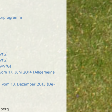
kturprogramm
VfG)
VfG)
VwVfG)
vom 17. Juni 2014 (Allgemeine
n vom 18. Dezember 2013 (De-
mberg