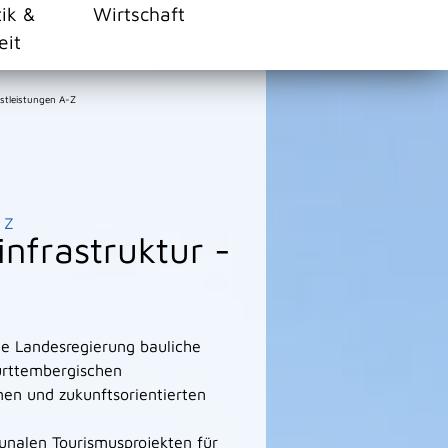
tik &
Wirtschaft
eit
stleistungen A-Z
Z
frastruktur -
ie Landesregierung bauliche
ürttembergischen
n und zukunftsorientierten
unalen Tourismusprojekten für