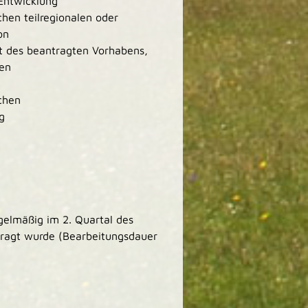
Entwicklung
chen teilregionalen oder
on
t des beantragten Vorhabens,
len
chen
g
gelmäßig im 2. Quartal des
ntragt wurde (Bearbeitungsdauer