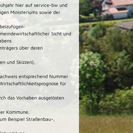
rühjahr hier auf service-bw und
igen Ministeriums sowie der
beizufügen:
meindewirtschaftlicher Sicht und
habens
nträgers über deren
en und Skizzen),
nnachweis entsprechend Nummer
Wirtschaftlichkeitsprognose für
rch das Vorhaben ausgelösten
 der Kommune,
um Beispiel Straßenbau-,