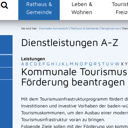
Rathaus &
Leben &
Touris
Gemeinde
Wohnen
Freiz
Sie sind hier:
Startseite Sonnenbühl
/
Rathaus & Gemeinde
/
Bürgerservice
/
Dien
Dienstleistungen A-Z
Leistungen
A
B
C
D
E
F
G
H
I
J
K
L
M
N
O
P
Q
R
S
T
U
V
W
X
Y
Kommunale Tourismusin
Förderung beantragen
Mit dem Tourismusinfrastrukturprogramm fördert d
Investitionen und investive Vorhaben der baden-w
Tourismuskommunen, um den Ausbau einer moderne
Tourismusinfrastruktur voran zu bringen.
Folgende Ziele sollen mit der Förderung von komm