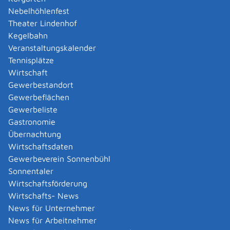
entscheidet über die Zulässigkeit der Kündigung und
Nebelhöhlenfest
teilt Ihnen das Ergebnis mit.
Theater Lindenhof
Kegelbahn
Fristen
Veranstaltungskalender
keine
Tennisplätze
Wirtschaft
Gewerbestandort
Erforderliche Unterlagen
Gewerbeflächen
Nachweise zum Kündigungsgrund
Gewerbeliste
Gastronomie
Kosten
Übernachtung
Der KVJS ist berechtigt, für den Bearbeitungsaufwand
Wirtschaftsdaten
eine Gebühr zu erheben.
Gewerbeverein Sonnenbühl
Diese beträgt je nach Aufwand zwischen 200 und 1000
Sonnentaler
EUR .
Wirtschaftsförderung
Wirtschafts- News
Bearbeitungsdauer
News für Unternehmer
Die Bearbeitungsdauer hängt vom Sachverhalt und
News für Arbeitnehmer
Ermittlungsaufwand ab.