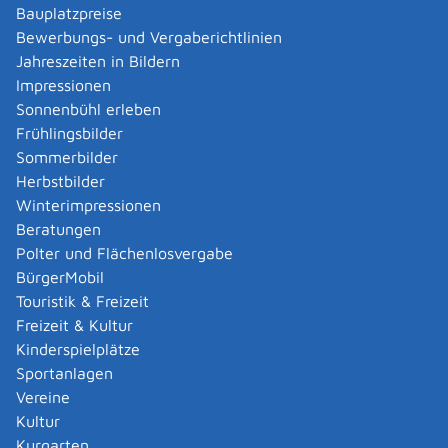
Bauplatzpreise
Der Kommunalverband für Jugend und Soziales (KJVS)
Bewerbungs- und Vergaberichtlinien
und dort das Dezernat 3: Elternzeit/Pflegezeit
Jahreszeiten in Bildern
Impressionen
Sonnenbühl erleben
Leistungsdetails
Frühlingsbilder
Sommerbilder
Voraussetzungen
Herbstbilder
Sie möchten einer beschäftigten Person kündigen, die
Winterimpressionen
sich in einer der folgenden Pflegezeiten befindet:
Beratungen
kurzfristige Arbeitsverhinderung
Polter und Flächenlosvergabe
Pflegezeit nach dem Pflegezeitgesetz
BürgerMobil
Familienpflegezeit
Touristik & Freizeit
Nachpflegephase nach dem
Freizeit & Kultur
Familienpflegezeitgesetz
Kinderspielplätze
Sportanlagen
Verfahrensablauf
Vereine
Die Zustimmung zur Kündigung können Sie formlos bei
Kultur
der zuständigen Stelle (KVJS) beantragen. Sie
Kurgarten