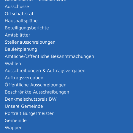
die Verwaltungsgemeinschaft oder die Gemeinde,
Ausschüsse
die die Aufgaben der Meldebehörde für Ihre
Ortschaftsrat
Wohnortgemeinde erfüllt.
Haushaltspläne
Beteiligungsberichte
Gemeinde Sonnenbühl
Amtsblätter
Stellenausschreibungen
Leistungsdetails
Bauleitplanung
Amtliche/Öffentliche Bekanntmachungen
Wahlen
Voraussetzungen
Ausschreibungen & Auftragsvergaben
keine
Auftragsvergaben
Öffentliche Ausschreibungen
Verfahrensablauf
Beschränkte Ausschreibungen
Sie müssen die Meldebescheinigung bei der
Denkmalschutzpreis BW
zuständigen Stelle beantragen. Der Antrag ist an keine
Unsere Gemeinde
bestimmte Form gebunden. Sie können ihn daher
Portrait Bürgermeister
schriftlich (auch durch Fax), elektronisch, mündlich
Gemeinde
oder zu Protokoll stellen.
Wappen