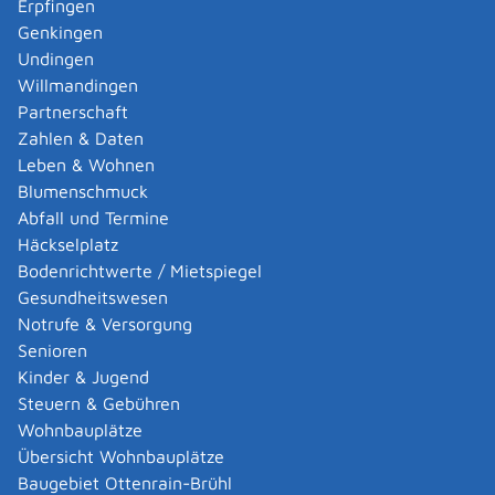
Erpfingen
Fristen
Genkingen
keine
Undingen
Willmandingen
Erforderliche Unterlagen
Partnerschaft
Die Meldebehörde kann folgende Unterlagen
Zahlen & Daten
verlangen:
Leben & Wohnen
Wenn Sie den Antrag persönlich stellen:
Blumenschmuck
Personalausweis oder Reisepass
Abfall und Termine
Wenn Sie den Antrag schriftlich stellen: Kopie Ihres
Häckselplatz
Personalausweises oder Reisepasses
Bodenrichtwerte / Mietspiegel
Wenn Sie den Antrag elektronisch über service-bw
Gesundheitswesen
stellen: Personalausweis mit Online-
Notrufe & Versorgung
Ausweisfunktion und AusweisApp
Senioren
Kinder & Jugend
Kosten
Steuern & Gebühren
Die Höhe der Gebühr richtet sich nach der örtlichen
Wohnbauplätze
Gebührensatzung.
Übersicht Wohnbauplätze
Die elektronische Meldebescheinigung wird
Baugebiet Ottenrain-Brühl