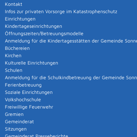
Kontakt
Anlässe, bei denen Sie eine Meldebescheinigung
Infos zur privaten Vorsorge im Katastrophenschutz
vorlegen müssen,
Einrichtungen
beispielsweise für:
Kindertageseinrichtungen
Aufgebot beim Standesamt
Öffnungszeiten/Betreuungsmodelle
Zulassungsstelle
Anmeldung für die Kindertagesstätten der Gemeinde Sonn
Banken
Büchereien
Rentenversicherer.
Kirchen
Kulturelle Einrichtungen
Die Meldebescheinigung gibt Auskunft über Ihre im
Schulen
Melderegister gespeicherten Daten wie beispielsweise
Anmeldung für die Schulkindbetreuung der Gemeinde Son
Familienname, Vornamen, Geburtsdatum, aktuelle
Ferienbetreuung
Anschriften.
Soziale Einrichtungen
Volkshochschule
Zuständige Stelle
Freiwillige Feuerwehr
die Meldebehörde Ihres Wohnorts
Gremien
Meldebehörde ist
Gemeinderat
die Gemeinde-/Stadtverwaltung Ihres Wohnortes
Sitzungen
oder
Gemeinderat Presseberichte