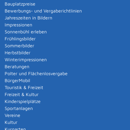
unentgeltlich erteilt.
Bauplatzpreise
Für Sozialleistungen wie zum Beispiel
Bewerbungs- und Vergaberichtlinien
Rentenversicherung, Kindergeld, Wohngeld ist die
Jahreszeiten in Bildern
Meldebescheinigung kostenfrei.
Impressionen
Sonnenbühl erleben
Bearbeitungsdauer
Frühlingsbilder
Bei persönlicher Vorsprache: in der Regel sofort
Sommerbilder
Herbstbilder
Hinweise
Winterimpressionen
Eine elektronische Meldebescheinigung beinhaltet keine
Beratungen
Unterschrift und Dienstsiegel.
Polter und Flächenlosvergabe
BürgerMobil
Rechtsgrundlage
Touristik & Freizeit
Bundesmeldegesetz (BMG)
:
Freizeit & Kultur
§ 18 Meldebescheinigung
Kinderspielplätze
Sportanlagen
Vereine
Freigabevermerk
Kultur
19.05.2026 Innenministerium Baden-Württemberg
Kurgarten