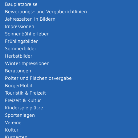
Fingerabdrücken gesetzlich verpflichtend.
Hinweis:
Bauplatzpreise
Bei Fehlen eines Zeigefingers, ungenügender
Bewerbungs- und Vergaberichtlinien
Qualität des Fingerabdrucks oder Verletzungen der
Jahreszeiten in Bildern
Fingerkuppe, wird ersatzweise ein anderer Abdruck
Impressionen
genommen. Fingerabdrücke werden nur dann nicht
Sonnenbühl erleben
abgenommen, wenn dies aus medizinischen,
Frühlingsbilder
dauerhaft bestehenden Gründen unmöglich ist.
Sommerbilder
Bei der Beantragung können Sie
das Lichtbild - je
Herbstbilder
nach Ausstattung der Behörde - vor Ort erstellen
Winterimpressionen
oder Sie lassen das Lichtbild im Vorfeld durch einen
Beratungen
zertifizierten Dienstleister (zum Beispiel einen
Polter und Flächenlosvergabe
Fotografen oder den Fotoservice eines
BürgerMobil
Drogeriemarktes) anfertigen. Vom Dienstleister
Touristik & Freizeit
erhalten Sie den Ausdruck eines Data-Matrix-Codes
Freizeit & Kultur
(ähnlich wie ein QR-Code), mit Hilfe dessen die
Kinderspielplätze
Behörde Ihr Lichtbild aus der Cloud abrufen kann.
Sportanlagen
Der Reisepass wird
zentral von der Bundesdruckerei
Vereine
in Berlin hergestellt.
Kultur
Den fertig produzierten Reisepass können Sie zu
Kurgarten