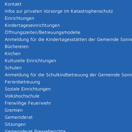
Dann müssen Sie Ihren Reisepass schnellstmöglich der
Kontakt
Passbehörde vorlegen. Denn ein Reisepass mit altem
Infos zur privaten Vorsorge im Katastrophenschutz
Namen ist ungültig.
Einrichtungen
Einen neuen Reisepass müssen Sie persönlich
Kindertageseinrichtungen
beantragen. Sie benötigen einen Reisepass
Öffnungszeiten/Betreuungsmodelle
beispielsweise, wenn Sie
Anmeldung für die Kindertagesstätten der Gemeinde Sonn
in Länder außerhalb der EU reisen wollen
Büchereien
Ihre Ausweispflicht nicht durch einen gültigen
Kirchen
Personalausweis erfüllen können.
Kulturelle Einrichtungen
Schulen
Onlineantrag und Formulare
Anmeldung für die Schulkindbetreuung der Gemeinde Son
Ferienbetreuung
Vollmacht zur Ausweisabholung (PDF)
Soziale Einrichtungen
Volkshochschule
Zuständige Stelle
Freiwillige Feuerwehr
Gremien
Passbehörden in Baden-Württemberg sind:
Gemeinderat
die Gemeinden als Ortspolizeibehörden
Sitzungen
die Verwaltungsgemeinschaften,
welche die
Gemeinderat Presseberichte