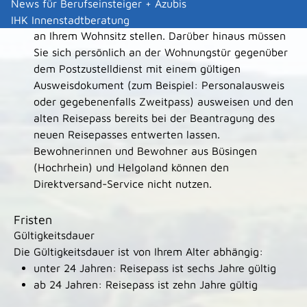
dass Sie mindestens 18. Jahre alt sind und den
News für Berufseinsteiger + Azubis
Passantrag innerhalb Deutschlands bei der Behörde
IHK Innenstadtberatung
an Ihrem Wohnsitz stellen. Darüber hinaus müssen
Sie sich persönlich an der Wohnungstür gegenüber
dem
Postzustelldienst mit einem gültigen
Ausweisdokument (zum Beispiel: Personalausweis
oder gegebenenfalls Zweitpass) ausweisen und den
alten Reisepass bereits bei der Beantragung des
neuen Reisepasses entwerten lassen.
Bewohnerinnen und Bewohner aus Büsingen
(Hochrhein) und Helgoland können den
Direktversand-Service nicht nutzen.
Fristen
Gültigkeitsdauer
Die Gültigkeitsdauer ist von Ihrem Alter abhängig:
unter 24 Jahren: Reisepass ist sechs Jahre gültig
ab 24 Jahren: Reisepass ist zehn Jahre gültig