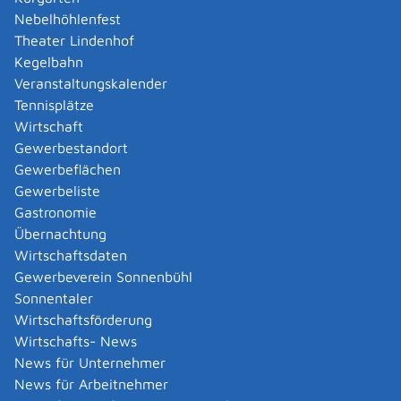
Das persönliche Erscheinen des Kindes ist immer
Nebelhöhlenfest
erforderlich, da dessen Identität geprüft werden
Theater Lindenhof
muss.
Außerdem muss es unterschreiben, wenn es
Kegelbahn
zum Zeitpunkt des Passantrages 10 Jahre oder
Veranstaltungskalender
älter ist. Es ist auch zulässig, dass jüngere Kinder
Tennisplätze
unterschreiben.
Wirtschaft
Für die Antragstellung ist die Abgabe von
Gewerbestandort
Fingerabdrücken gesetzlich verpflichtend. Von
Gewerbeflächen
Kindern, die noch nicht 6 Jahre alt sind, werden
Gewerbeliste
keine Fingerabdrücke erfasst. Wenn für Kinder nach
Gastronomie
Vollendung des 6. Lebensjahres bis zur Vollendung
Übernachtung
des 12. Lebensjahres ein Reisedokument
Wirtschaftsdaten
ausdrücklich ohne die Aufnahme von
Gewerbeverein Sonnenbühl
Fingerabdrücken beantragt wird,
so kann nur ein
Sonnentaler
vorläufiger Reisepass ausgestellt werden
. Hinweis:
Wirtschaftsförderung
Bei Fehlen eines Zeigefingers, ungenügender
Wirtschafts- News
Qualität des Fingerabdrucks oder Verletzungen der
News für Unternehmer
Fingerkuppe, wird ersatzweise
der
Abdruck
eines
News für Arbeitnehmer