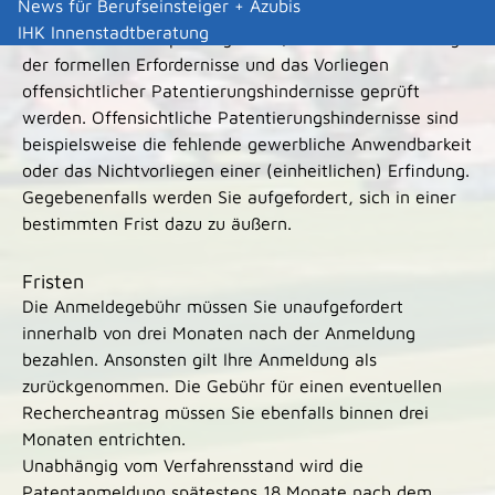
News für Berufseinsteiger + Azubis
Danach führt das DPMA von Amts wegen eine
IHK Innenstadtberatung
Offensichtlichkeitsprüfung durch, in der die Einhaltung
der formellen Erfordernisse und das Vorliegen
offensichtlicher Patentierungshindernisse geprüft
werden. Offensichtliche Patentierungshindernisse sind
beispielsweise die fehlende gewerbliche Anwendbarkeit
oder das Nichtvorliegen einer (einheitlichen) Erfindung.
Gegebenenfalls werden Sie aufgefordert, sich in einer
bestimmten Frist dazu zu äußern.
Fristen
Die Anmeldegebühr müssen Sie unaufgefordert
innerhalb von drei Monaten nach der Anmeldung
bezahlen. Ansonsten gilt Ihre Anmeldung als
zurückgenommen. Die Gebühr für einen eventuellen
Rechercheantrag müssen Sie ebenfalls binnen drei
Monaten entrichten.
Unabhängig vom Verfahrensstand wird die
Patentanmeldung spätestens 18 Monate nach dem