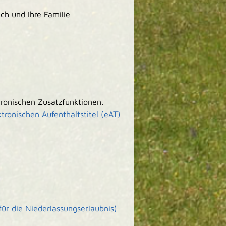
h und Ihre Familie
tronischen Zusatzfunktionen.
ktronischen Aufenthaltstitel (eAT)
ür die Niederlassungserlaubnis)