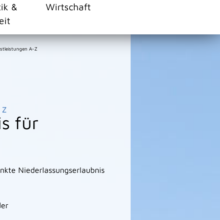
tik &
Wirtschaft
eit
stleistungen A-Z
Z
s für
änkte Niederlassungserlaubnis
der