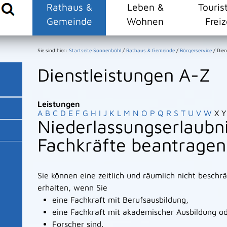
Rathaus &
Leben &
Touris
Gemeinde
Wohnen
Freiz
Sie sind hier:
Startseite Sonnenbühl
/
Rathaus & Gemeinde
/
Bürgerservice
/
Dien
Dienstleistungen A-Z
Leistungen
A
B
C
D
E
F
G
H
I
J
K
L
M
N
O
P
Q
R
S
T
U
V
W
X
Y
Niederlassungserlaubni
Fachkräfte beantragen
Sie können eine zeitlich und räumlich nicht beschr
erhalten, wenn Sie
eine Fachkraft mit Berufsausbildung,
eine Fachkraft mit akademischer Ausbildung o
Forscher sind.