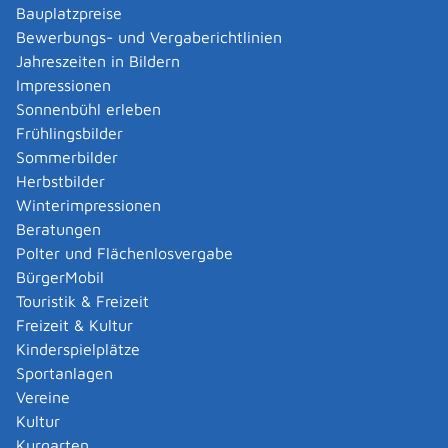
meistens in der Nähe der Zulassungsbehörde.
Bauplatzpreise
Bewerbungs- und Vergaberichtlinien
Erforderliche Unterlagen
Jahreszeiten in Bildern
gültiger Personalausweis oder Reisepass
Impressionen
bei Vertretung: zusätzlich
Sonnenbühl erleben
schriftliche Vollmacht
Frühlingsbilder
gültiger Personalausweis oder Reisepass der
Sommerbilder
bevollmächtigten Person
Herbstbilder
Winterimpressionen
bei Minderjährigen: zusätzlich
Beratungen
Einverständniserklärung und Ausweisdokumente
Polter und Flächenlosvergabe
der Sorgeberechtigten
BürgerMobil
bei juristischen Personen/ Firmen:
Touristik & Freizeit
Handelsregisterauszug
oder
Freizeit & Kultur
Gewerbeanmeldung
oder
Kinderspielplätze
Vereinsregisterauszug
Sportanlagen
aktueller Nachweis des Bestehens eines land- oder
Vereine
forstwirtschaftlichen Betriebs und von Einkünften
Kultur
hieraus oder der Durchführung von entsprechenden
Kurgarten