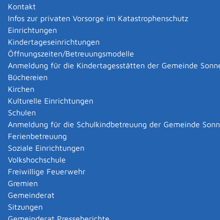
Kontakt
Fahrzeuge vorgesehen.
Infos zur privaten Vorsorge im Katastrophenschutz
Das sind zum Beispiel:
Einrichtungen
Fahrzeuge gemeinnütziger Organisationen
Kindertageseinrichtungen
land- und forstwirtschaftliche Fahrzeuge
Öffnungszeiten/Betreuungsmodelle
bestimmte Anhänger
Anmeldung für die Kindertagesstätten der Gemeinde Sonn
Büchereien
Zuständige Stelle
Kirchen
Kulturelle Einrichtungen
die Zulassungsbehörde, in deren Bezirk Sie Ihren
Schulen
Hauptwohnsitz, Betriebssitz oder Ihre Niederlassung
Anmeldung für die Schulkindbetreuung der Gemeinde Son
haben
Ferienbetreuung
Zulassungsbehörde ist
Soziale Einrichtungen
für einen Stadtkreis: die Stadtverwaltung
Volkshochschule
für einen Landkreis: das Landratsamt
Freiwillige Feuerwehr
Hinweis:
Das zuständige Hauptzollamt überprüft die
Gremien
Anspruchsvoraussetzungen für eine Steuerbefreiung.
Gemeinderat
Die notwendigen Unterlagen werden gegebenenfalls
Sitzungen
vom Hauptzollamt direkt bei Ihnen angefordert.
Gemeinderat Presseberichte