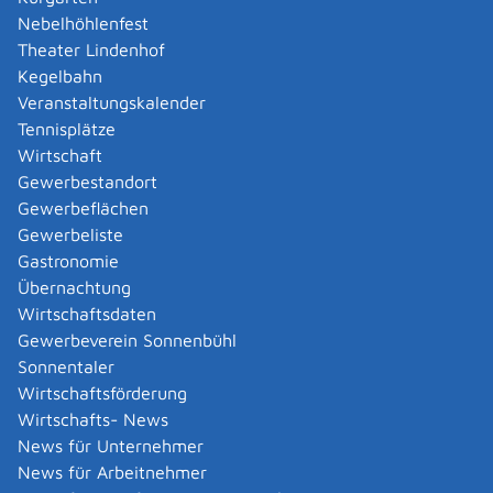
Lohnarbeiten
Nebelhöhlenfest
Nachweis der Verfügungsberechtigung der
Theater Lindenhof
einzutragenden Halterin oder des einzutragenden
Kegelbahn
Halters. Das ist bei erstmaliger Zulassung von
Veranstaltungskalender
Fahrzeugen mit EG-Typgenehmigung:
Tennisplätze
Zulassungsbescheinigung Teil II und
Wirtschaft
Übereinstimmungsbescheinigung (COC),
Gewerbestandort
Gewerbeflächen
bei erstmaliger Zulassung von Fahrzeugen mit
Gewerbeliste
nationaler Typgenehmigung:
Gastronomie
Zulassungsbescheinigung Teil II mit
Übernachtung
eingetragener Typ- sowie Varianten-/
Wirtschaftsdaten
Versionsschlüsselnummer nach § 20 Absatz 3
Gewerbeverein Sonnenbühl
Satz 6 StVZO oder
Sonnentaler
Datenbestätigung nach § 20 Absatz 3a Satz 1
Wirtschaftsförderung
StVZO
Wirtschafts- News
News für Unternehmer
bei Fahrzeugen mit EG-Typgenehmigung (EG-
News für Arbeitnehmer
Übereinstimmungsbescheinigung/ COC), nationaler