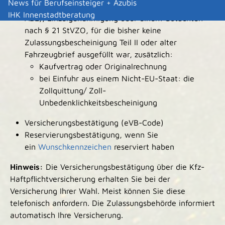
News für Berufseinsteiger + Azubis
Typgenehmigung (Allgemeine Betriebserlaubnis/
IHK Innenstadtberatung
ABE), Einzelgenehmigung oder einem Gutachten
nach § 21 StVZO, für die bisher keine
Zulassungsbescheinigung Teil II oder alter
Fahrzeugbrief ausgefüllt war, zusätzlich:
Kaufvertrag oder Originalrechnung
bei Einfuhr aus einem Nicht-EU-Staat: die
Zollquittung/ Zoll-
Unbedenklichkeitsbescheinigung
Versicherungsbestätigung (eVB-Code)
Reservierungsbestätigung, wenn Sie
ein
Wunschkennzeichen
reserviert haben
Hinweis:
Die Versicherungsbestätigung über die Kfz-
Haftpflichtversicherung erhalten Sie bei der
Versicherung Ihrer Wahl. Meist können Sie diese
telefonisch anfordern. Die Zulassungsbehörde informiert
automatisch Ihre Versicherung.