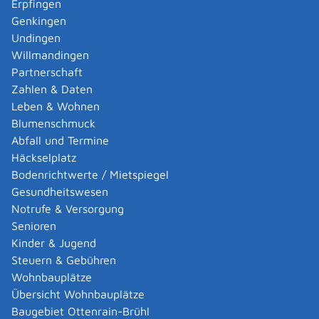
Erpfingen
In diesem Fall können Sie den Antrag direkt beim
Genkingen
zuständigen Hauptzollamt stellen oder bei jedem
Undingen
anderen Hauptzollamt bzw. bei einer Kontaktstelle
Willmandingen
einreichen.
Partnerschaft
Von dort wird er an die zuständige Stelle
Zahlen & Daten
weitergeleitet. Das grüne Kennzeichen wird dann im
Leben & Wohnen
Nachgang ausgegeben.
Blumenschmuck
Je nach Angebot Ihrer Zulassungsbehörde steht Ihnen
Abfall und Termine
ein Formular zum Download oder ein Onlinedienst über
Häckselplatz
das Internet zur Verfügung.
Bodenrichtwerte / Mietspiegel
Die Zulassungsbehörde kann verlangen, dass Sie Ihr
Gesundheitswesen
Fahrzeug vorführen.
Notrufe & Versorgung
Die Zulassungsbehörde teilt Ihrem Fahrzeug ein
Senioren
Kennzeichen zu und bringt die Plaketten
Kinder & Jugend
(Hauptuntersuchung und Stempelplake
t
te) auf dem
Steuern & Gebühren
Kennzeichen an.
Wohnbauplätze
Tipp:
Wenn Sie Kennzeichenschilder benötigen, können
Übersicht Wohnbauplätze
Sie sich an private Anbieter wenden. Diese finden Sie
Baugebiet Ottenrain-Brühl