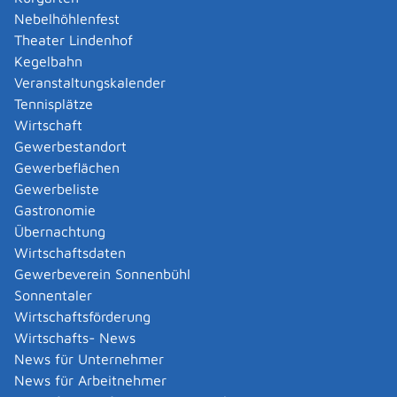
mindestens ein Betriebsbereich nach § 3 Absatz 5a
Nebelhöhlenfest
Bundes-Immissionsschutzgesetz (Störfallbetrieb),
Theater Lindenhof
mindestens eine Anlage, die nach § 60 Absatz 3
Kegelbahn
Satz 1 Nummer 2 oder Nummer 3 des
Veranstaltungskalender
Wasserhaushaltsgesetzes genehmigungsbedürftig
Tennisplätze
ist oder
Wirtschaft
mindestens eine Deponie nach Artikel 10 in
Gewerbestandort
Verbindung mit Anhang I der Richtlinie 2010/75/EU
Gewerbeflächen
des Europäischen Parlaments und des Rates vom
Gewerbeliste
24. November 2010 über Industrieemissionen
Gastronomie
(integrierte Vermeidung und Verminderung der
Übernachtung
Umweltverschmutzung) in der jeweils geltenden
Wirtschaftsdaten
Fassung
Gewerbeverein Sonnenbühl
Sonnentaler
vorhanden ist oder errichtet werden soll.
Wirtschaftsförderung
Die Abteilung 9, Landesamt für Geologie, Rohstoffe
Wirtschafts- News
und Bergbau des Regierungspräsidiums Freiburg ist
News für Unternehmer
darüber hinaus die landesweit zuständige
News für Arbeitnehmer
Immissionsschutzbehörde für