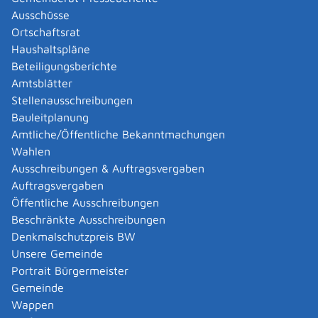
Verordnung über genehmigungsbedürftige Anlagen (4.
Ausschüsse
BImSchV)
erreicht.
Ortschaftsrat
Die geplante wesentliche Änderung der
Haushaltspläne
genehmigungsbedürftigen Anlage ist bei der für die
Beteiligungsberichte
geänderte Anlage zuständigen Genehmigungsbehörde
Amtsblätter
zu beantragen.
Von Seiten der Genehmigungsbehörde
Stellenausschreibungen
wird im Rahmen des Genehmigungsverfahren
Bauleitplanung
überprüft, ob durch die geänderte Anlage weiterhin die
Amtliche/Öffentliche Bekanntmachungen
rechtlichen Anforderungen erfüllt werden.
Wahlen
Einer Genehmigung bedarf es dann nicht, wenn die
Ausschreibungen & Auftragsvergaben
durch die Änderung hervorgerufenen nachteiligen
Auftragsvergaben
Auswirkungen offensichtlich gering sind und die
Öffentliche Ausschreibungen
Erfüllung der Anforderungen der
Beschränkte Ausschreibungen
Genehmigungsvoraussetzungen des
Denkmalschutzpreis BW
Bundesimmissionsschutzgesetzes (BImSchG) für
Unsere Gemeinde
genehmigungsbedürftige Anlagen sichergestellt ist.
Portrait Bürgermeister
Dies gilt auch, wenn eine genehmigte Anlage oder Teile
Gemeinde
einer genehmigten Anlage im Rahmen der
Wappen
bestehenden Genehmigung ausgetauscht werden.