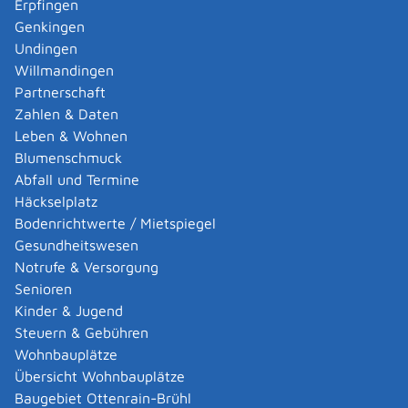
Erpfingen
Wenn nach Einschätzung des Betreibers die
Genkingen
vorgesehene Änderung nicht wesentlich ist, ist diese
Undingen
dennoch bei der zuständigen Behörde anzuzeigen.
Willmandingen
Partnerschaft
Onlineantrag und Formulare
Zahlen & Daten
Leben & Wohnen
Genehmigung nach dem Bundes-
Blumenschmuck
Immissionsschutzgesetz beantragen
Abfall und Termine
Unterlagen für Immissionsschutzrechtliche
Häckselplatz
Genehmigung nachreichen
Bodenrichtwerte / Mietspiegel
Gesundheitswesen
Zuständige Stelle
Notrufe & Versorgung
Senioren
Die Zuständigkeiten im Bereich Immissionsschutz sind
Kinder & Jugend
geregelt in der Immissionsschutz-
Steuern & Gebühren
Zuständigkeitsverordnung des Landes Baden-
Wohnbauplätze
Württemberg.
Übersicht Wohnbauplätze
Die zuständige Behörde für immissionsschutzrechtlich
Baugebiet Ottenrain-Brühl
genehmigungsbedürftige Anlagen sind in den meisten