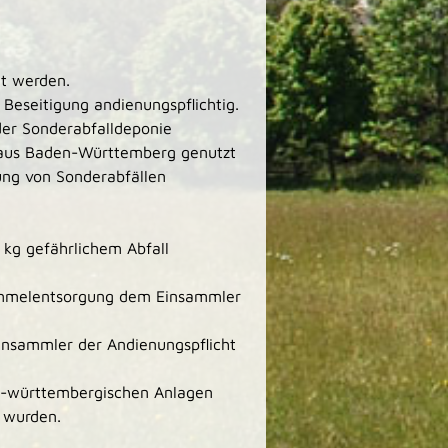
gt werden.
Beseitigung andienungspflichtig.
 der Sonderabfalldeponie
n aus Baden-Württemberg genutzt
ung von Sonderabfällen
 kg gefährlichem Abfall
Sammelentsorgung dem Einsammler
Einsammler der Andienungspflicht
en-württembergischen Anlagen
n wurden.