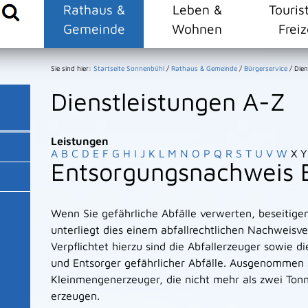
Rathaus &
Leben &
Touris
Gemeinde
Wohnen
Freiz
Sie sind hier:
Startseite Sonnenbühl
/
Rathaus & Gemeinde
/
Bürgerservice
/
Dien
Dienstleistungen A-Z
Leistungen
A
B
C
D
E
F
G
H
I
J
K
L
M
N
O
P
Q
R
S
T
U
V
W
X
Y
Entsorgungsnachweis 
Wenn Sie gefährliche Abfälle verwerten, beseitige
unterliegt dies einem abfallrechtlichen Nachweisve
Verpflichtet hierzu sind die Abfallerzeuger sowie d
und Entsorger gefährlicher Abfälle. Ausgenommen 
Kleinmengenerzeuger, die nicht mehr als zwei Tonn
erzeugen.