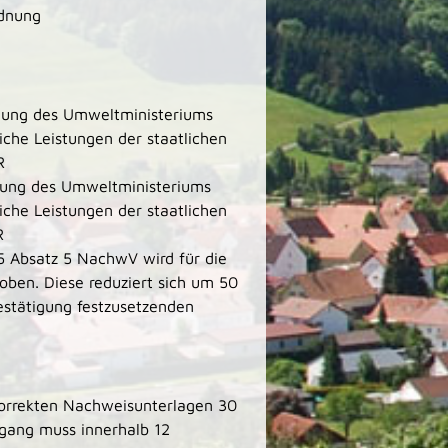
rdnung
nung des Umweltministeriums
iche Leistungen der staatlichen
R
nung des Umweltministeriums
iche Leistungen der staatlichen
R
 5 Absatz 5 NachwV wird für die
ben. Diese reduziert sich um 50
estätigung festzusetzenden
 korrekten Nachweisunterlagen 30
ngang muss innerhalb 12