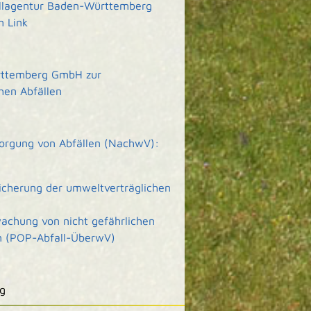
allagentur Baden-Württemberg
m Link
rttemberg GmbH zur
hen Abfällen
sorgung von Abfällen (NachwV):
Sicherung der umweltverträglichen
achung von nicht gefährlichen
en (POP-Abfall-ÜberwV)
g