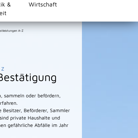
tik &
Wirtschaft
eit
stleistungen A-Z
Z
Bestätigung
n, sammeln oder befördern,
rfahren.
ie Besitzer, Beförderer, Sammler
sind private Haushalte und
en gefährliche Abfälle im Jahr