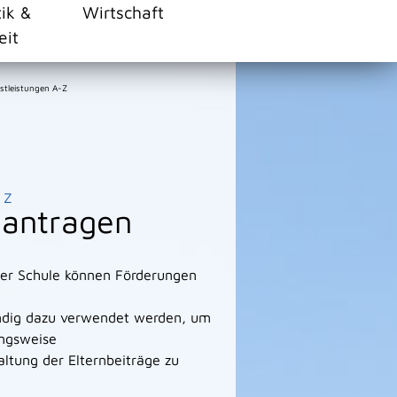
tik &
Wirtschaft
eit
stleistungen A-Z
Z
eantragen
der Schule können Förderungen
tändig dazu verwendet werden, um
ungsweise
taltung der Elternbeiträge zu