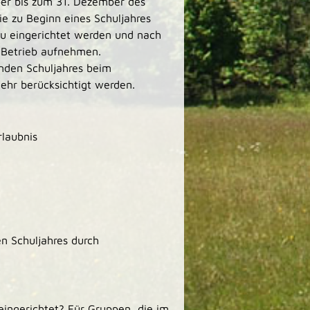
er bis zum 31. Dezember des
ie zu Beginn eines Schuljahres
eu eingerichtet werden und nach
 Betrieb aufnehmen.
nden Schuljahres beim
ehr berücksichtigt werden.
rlaubnis
n Schuljahres durch
ingerichtet? Für Gruppen, die im