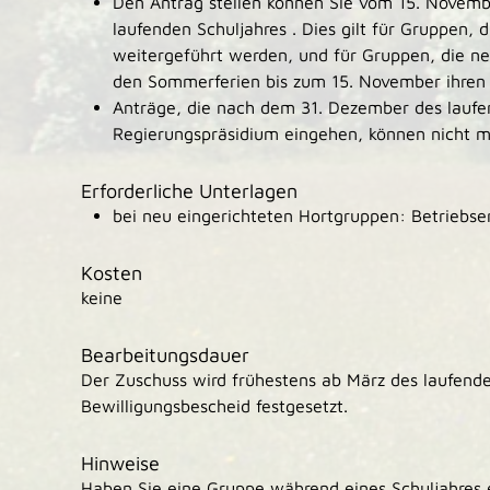
Den Antrag stellen können Sie
vom 15. Novemb
laufenden Schuljahres . Dies gilt für
Gruppen, d
weitergeführt werden, und für Gruppen, die n
den Sommerferien bis zum 15. November ihren
Anträge, die nach dem 31. Dezember des laufe
Regierungspräsidium eingehen, können nicht m
Erforderliche Unterlagen
bei neu eingerichteten Hortgruppen: Betriebse
Kosten
keine
Bearbeitungsdauer
Der Zuschuss wird frühestens ab März des laufende
Bewilligungsbescheid festgesetzt.
Hinweise
Haben Sie eine Gruppe während eines Schuljahres e