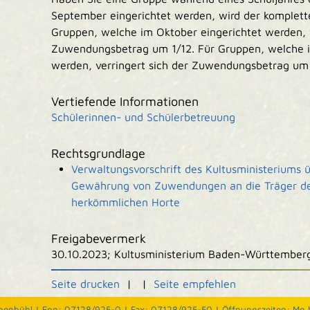
September eingerichtet werden, wird der komplett
Gruppen, welche im Oktober eingerichtet werden, v
Zuwendungsbetrag um 1/12. Für Gruppen, welche 
werden, verringert sich der Zuwendungsbetrag um 
Vertiefende Informationen
Schülerinnen- und Schülerbetreuung
Rechtsgrundlage
Verwaltungsvorschrift des Kultusministeriums üb
Gewährung von Zuwendungen an die Träger der
herkömmlichen Horte
Freigabevermerk
30.10.2023; Kultusministerium Baden-Württember
Seite drucken
|
|
Seite empfehlen
nenbühl |
Fon: 07128/925-0 |
Fax: 07128/925-50 |
Öffnungszeiten: Mo b