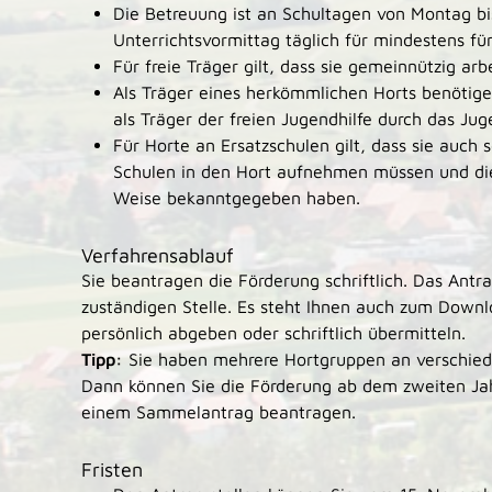
Die Betreuung ist an Schultagen von Montag b
Unterrichtsvormittag täglich für mindestens fü
Für freie Träger gilt, dass sie gemeinnützig arb
Als Träger eines herkömmlichen Horts benötig
als Träger der freien Jugendhilfe durch das Ju
Für Horte an Ersatzschulen gilt, dass sie auch 
Schulen in den Hort aufnehmen müssen und die
Weise bekanntgegeben haben.
Verfahrensablauf
Sie beantragen die Förderung schriftlich. Das Antr
zuständigen Stelle. Es steht Ihnen auch zum Downl
persönlich abgeben oder schriftlich übermitteln.
Tipp:
Sie haben mehr
ere Hortgruppen an verschied
Dann können Sie die Förderung ab dem zweiten Jah
einem Sammelantrag beantragen.
Fristen