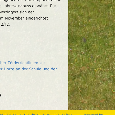
e Jahreszuschuss gewährt. Für
erringert sich der
im November eingerichtet
2/12.
er Förderrichtlinien zur
 Horte an der Schule und der
g
is Fr 8.00 - 12.00 Uhr, Di 14.00 - 18.00 Uhr |
p
owered by