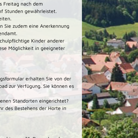
is Freitag nach dem
nf Stunden gewährleistet.
eiten.
en Sie zudem eine Anerkennung
gendamt.
schulpflichtige Kinder anderer
se Möglichkeit in geeigneter
agsformular erhalten Sie von der
oad zur Verfügung. Sie können es
enen Standorten eingerichtet?
r des Bestehens der Horte in