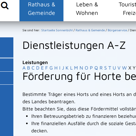
Rathaus &
Leben &
Touris
Gemeinde
Wohnen
Freiz
Sie sind hier:
Startseite Sonnenbühl
/
Rathaus & Gemeinde
/
Bürgerservice
/
Dien
Dienstleistungen A-Z
Leistungen
A
B
C
D
E
F
G
H
I
J
K
L
M
N
O
P
Q
R
S
T
U
V
W
X
Y
Förderung für Horte b
Bestimmte Träger eines Horts und eines Horts an 
des Landes beantragen.
Bitte beachten Sie, dass diese Fördermittel volls
Ihren Betreuungsbetrieb zu finanzieren bezieh
Ihre finanziellen Ausfälle durch die soziale Ges
decken.