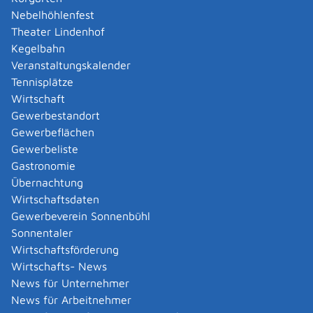
Hinweise
Nebelhöhlenfest
Die erste Fahrerlaubnis (mit Ausnahme von AM, L und
Theater Lindenhof
T) erhalten Sie auf Probe. Die Probezeit dauert 2 Jahre.
Kegelbahn
Veranstaltungskalender
Vertiefende Informationen
Tennisplätze
BMDV: Übersicht über die Fahrerlaubnisklassen
Wirtschaft
Bundesdruckerei: Fotomustertafel
Gewerbestandort
Gewerbeflächen
Rechtsgrundlage
Gewerbeliste
Straßenverkehrsgesetz (StVG)
:
Gastronomie
§ 2 Fahrerlaubnis und Führerschein
Übernachtung
Wirtschaftsdaten
Fahrerlaubnis-Verordnung (FeV)
:
Gewerbeverein Sonnenbühl
§ 7 bis 25
Sonnentaler
Wirtschaftsförderung
Gebührenordnung für Maßnahmen im Straßenverkehr
Wirtschafts- News
(GebOSt)
News für Unternehmer
News für Arbeitnehmer
Freigabevermerk