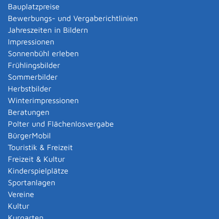
Bauplatzpreise
ein biometrisches Lichtbild nach den
Bewerbungs- und Vergaberichtlinien
Bestimmungen der Passverordnung (Größe 45x35
Jahreszeiten in Bildern
mm, Hochformat, Frontalaufnahme).
Impressionen
Sehtestbescheinigung (nicht älter als 2 Jahre)
Sonnenbühl erleben
Nachweis über die Teilnahme an einer Schulung in
Frühlingsbilder
Erster Hilfe
Sommerbilder
Angaben zur Fahrschule
Herbstbilder
Winterimpressionen
Kosten
Beratungen
Die Gebühr richtet sich nach der Gebührenordnung für
Polter und Flächenlosvergabe
Maßnahmen im Straßenverkehr (GebOSt).
BürgerMobil
Bei Direktversand des Führerscheins an die
Touristik & Freizeit
Wohnanschrift fällt eine zusätzliche Versandgebühr an.
Freizeit & Kultur
Kinderspielplätze
Bearbeitungsdauer
Sportanlagen
Die Bearbeitungsdauer richtet sich je nach Auslastung
Vereine
der jeweiligen Fahrerlaubnisbehörde.
Kultur
Kurgarten