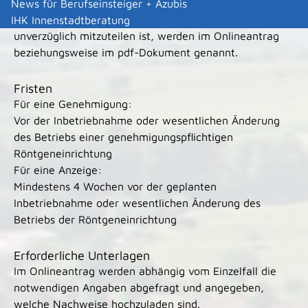
Stelle, der der Betrieb einer Röntgeneinrichtung im
News für Berufseinsteiger + Azubis
Zusammenhang mit der Anwendung am Menschen
IHK Innenstadtberatung
unverzüglich mitzuteilen ist, werden im Onlineantrag
beziehungsweise im pdf-Dokument genannt.
Fristen
Für eine Genehmigung:
Vor der Inbetriebnahme oder wesentlichen Änderung
des Betriebs einer genehmigungspflichtigen
Röntgeneinrichtung
Für eine Anzeige:
Mindestens 4 Wochen vor der geplanten
Inbetriebnahme oder wesentlichen Änderung des
Betriebs der Röntgeneinrichtung
Erforderliche Unterlagen
Im Onlineantrag werden abhängig vom Einzelfall die
notwendigen Angaben abgefragt und angegeben,
welche Nachweise hochzuladen sind.