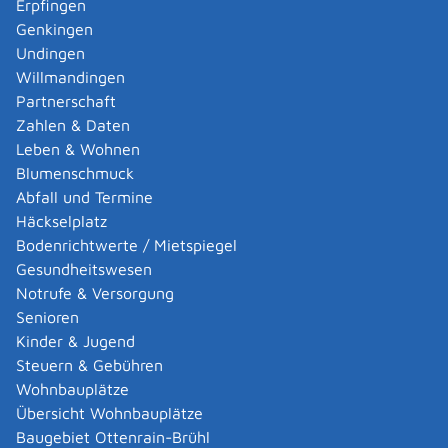
Leistungsdetails
Erpfingen
Genkingen
Undingen
Voraussetzungen
Willmandingen
Für eine Genehmigung:
Partnerschaft
Es bestehen keine Bedenken gegen die
Zahlen & Daten
Zuverlässigkeit des Strahlenschutzverantwortlichen
Leben & Wohnen
oder gegen die zur Vertretung berechtigte Person
Blumenschmuck
und gegen die bestellten
Abfall und Termine
Strahlenschutzbeauftragten.
Häckselplatz
Die für eine sichere Ausführung der Tätigkeit
Bodenrichtwerte / Mietspiegel
notwendige Anzahl von Strahlenschutzbeauftragten
Gesundheitswesen
ist bestellt.
Notrufe & Versorgung
Den Strahlenschutzbeauftragten sind die für die
Senioren
Erfüllung ihrer Aufgaben erforderlichen Befugnisse
Kinder & Jugend
eingeräumt.
Steuern & Gebühren
Die Strahlenschutzbeauftragten besitzen die
Wohnbauplätze
erforderliche Fachkunde im Strahlenschutz.
Übersicht Wohnbauplätze
Ist kein Strahlenschutzbeauftragter bestellt, besitzt
Baugebiet Ottenrain-Brühl
die antragstellende Person die erforderliche