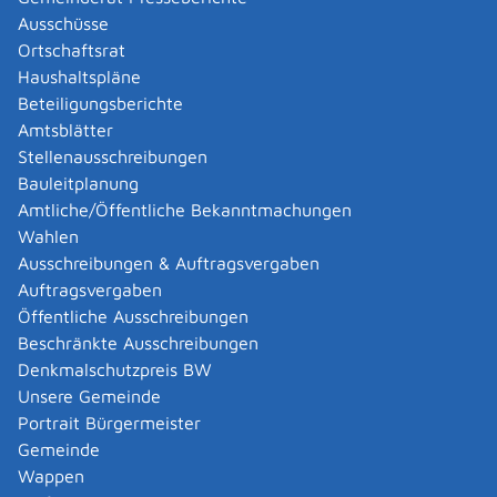
Ausschüsse
Der Betrieb einer Röntgeneinrichtung im
Ortschaftsrat
Zusammenhang mit der Anwendung am Menschen ist
Haushaltspläne
unverzüglich einer von der zuständigen Behörde
Beteiligungsberichte
bestimmten ärztlichen oder zahnärztlichen Stelle
Amtsblätter
mitzuteilen.
Stellenausschreibungen
Bauleitplanung
Onlineantrag und Formulare
Amtliche/Öffentliche Bekanntmachungen
Wahlen
Betrieb einer Röntgeneinrichtung in der Human-
Ausschreibungen & Auftragsvergaben
oder Tiermedizin anzeigen oder beantragen
Auftragsvergaben
Öffentliche Ausschreibungen
Zuständige Stelle
Beschränkte Ausschreibungen
Denkmalschutzpreis BW
das Regierungspräsidium, in dessen Bezirk sich der
Unsere Gemeinde
Betriebsort der Röntgeneinrichtung befindet
Referat 54.5 - Strahlenschutz [Regierungspräsidium
Portrait Bürgermeister
Tübingen]
Gemeinde
Wappen