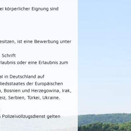
 körperlicher Eignung sind
esitzen, ist eine Bewerbung unter
 Schrift
rlaubnis oder eine Erlaubnis zum
al in Deutschland auf
gliedsstaates der Europäischen
, Bos­ni­en und Her­ze­go­wi­na, Irak,
iz, Ser­bi­en, Tür­kei, Ukrai­ne.
 Polizeivollzugsdienst gelten