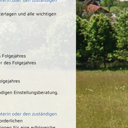
aterin oder den zuständigen
terlagen und alle wichtigen
 Folgejahres
r des Folgejahres
olgejahres
ndigen Einstellungsberatung.
aterin oder den zuständigen
forderlichen
onen für eine erfolgreiche