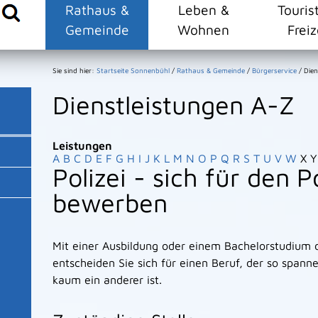
Rathaus &
Leben &
Touris
Gemeinde
Wohnen
Freiz
Sie sind hier:
Startseite Sonnenbühl
/
Rathaus & Gemeinde
/
Bürgerservice
/
Dien
Dienstleistungen A-Z
Leistungen
A
B
C
D
E
F
G
H
I
J
K
L
M
N
O
P
Q
R
S
T
U
V
W
X
Y
Polizei - sich für den P
bewerben
Mit einer Ausbildung oder einem Bachelorstudium
entscheiden Sie sich für einen Beruf, der so span
kaum ein anderer ist.