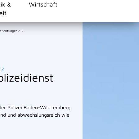
tik &
Wirtschaft
eit
stleistungen A-Z
Z
olizeidienst
 der Polizei Baden-Württemberg
nend und abwechslungsreich wie