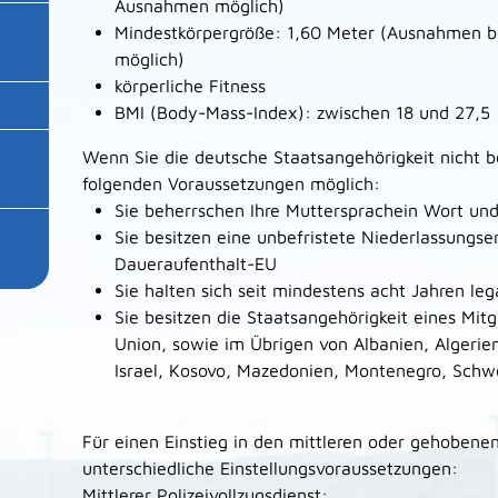
Ausnahmen möglich)
Mindestkörpergröße: 1,60 Meter
(Ausnahmen bei
möglich)
körperliche Fitness
BMI (Body-Mass-Index): zwischen 18 und 27,5
Wenn Sie die deutsche Staatsangehörigkeit nicht b
folgenden Voraussetzungen möglich:
Sie beherrschen Ihre Muttersprachein Wort und
Sie besitzen eine unbefristete Niederlassungse
Daueraufenthalt-EU
Sie halten sich seit mindestens acht Jahren leg
Sie besitzen die Staatsangehörigkeit eines Mit
Union, sowie im Übrigen von Al­ba­ni­en, Al­ge­ri­en
Israel, Ko­so­vo, Ma­ze­do­ni­en, Mon­te­ne­gro, Schwe
Für einen Einstieg in den mittleren oder gehobenen
unterschiedliche Einstellungsvoraussetzungen:
Mittlerer Polizeivollzugsdienst: