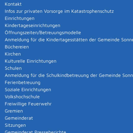
Zugehörige Leistungen
Kontakt
Formulare und Onlinedienste
Infos zur privaten Vorsorge im Katastrophenschutz
Einrichtungen
Hausanschrift
Kindertageseinrichtungen
Öffnungszeiten/Betreuungsmodelle
Sturmbühlstraße 250
Anmeldung für die Kindertagesstätten der Gemeinde Sonn
78054
Villingen-Schwenningen
Zur elektronischen Fahrplanauskunft
Büchereien
Kirchen
Kontakt
Kulturelle Einrichtungen
Schulen
Telefon
(0
77
20) 309-0
Anmeldung für die Schulkindbetreuung der Gemeinde Son
Fax
(0
77
20) 309-10
99
Ferienbetreuung
E-Mail
INFO@HFPOL-BW.de
De-Mail
Villingen-
Soziale Einrichtungen
schwenningen.hfp@polizei.bwl.de-mail.de
Volkshochschule
Internet
http://www.hfpol-bw.de/
Freiwillige Feuerwehr
Internet
https://hfpol.polizei-bw.de/
Gremien
Gemeinderat
Leistungen
Sitzungen
Hochschulzugang für beruflich Qualifizierte
Gemeinderat Presseberichte