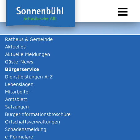
Rathaus & Gemeinde
Aktuelles
Sie sind hier:
Startseite Sonnenbühl
/
Rathaus & Gemeinde
/
Bürgerservice
Aktuelle Meldungen
Bürgerservice
Gäste-News
Bürgerservice
Dienstleistungen A-Z
Lebenslagen
Behördenwegweiser
Mitarbeiter
Externe Organisationseinheit
Amtsblatt
Satzungen
Hochschule für Polizei Baden-
Bürgerinformationsbroschüre
Württemberg
Ortschaftsverwaltungen
Schadensmeldung
Allgemeine Informationen
e-Formulare