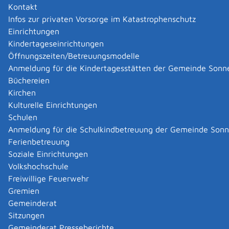
Kontakt
zudem für nicht mehr als acht Personen (zusätzlich zur
Infos zur privaten Vorsorge im Katastrophenschutz
fahrenden Person) ausgelegt sein.
Einrichtungen
Sie können mit der Führerscheinklasse B Anhänger
Kindertageseinrichtungen
transportieren, die weniger als 750 Kilogramm wiegen.
Öffnungszeiten/Betreuungsmodelle
Wenn die Gesamtmasse der Fahrzeugkombination
Anmeldung für die Kindertagesstätten der Gemeinde Sonn
maximal 3,5 Tonnen beträgt, darf der Anhänger auch
Büchereien
mehr als 750 kg wiegen.
Kirchen
Die Fahrerlaubnis Klasse B wird unbefristet erteilt.
Kulturelle Einrichtungen
Schulen
Zuständige Stelle
Anmeldung für die Schulkindbetreuung der Gemeinde Son
Ferienbetreuung
Die für Sie zuständige Fahrerlaubnisbehörde; im
Soziale Einrichtungen
Regelfall jene, an welcher Sie ihren Hauptwohnsitz
Volkshochschule
haben.
Freiwillige Feuerwehr
Landratsamt Reutlingen
Gremien
Gemeinderat
Leistungsdetails
Sitzungen
Gemeinderat Presseberichte