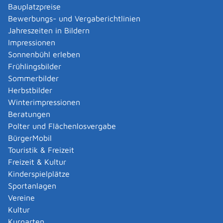
Bauplatzpreise
an.
Bewerbungs- und Vergaberichtlinien
Jahreszeiten in Bildern
Bearbeitungsdauer
Impressionen
Die Bearbeitungsdauer richtet sich je nach Auslastung
Sonnenbühl erleben
der jeweiligen Fahrerlaubnisbehörde.
Frühlingsbilder
Sommerbilder
Hinweise
Herbstbilder
Die erste Fahrerlaubnis erhalten Sie auf Probe. Die
Winterimpressionen
Probezeit dauert 2 Jahre.
Beratungen
Polter und Flächenlosvergabe
Vertiefende Informationen
BürgerMobil
BMDV:Übersicht über die Fahrerlaubnisklassen
Touristik & Freizeit
Bundesdruckerei: Fotomustertafel
Freizeit & Kultur
Kinderspielplätze
Rechtsgrundlage
Sportanlagen
Straßenverkehrsgesetz (StVG)
:
Vereine
§ 2 Fahrerlaubnis und Führerschein
Kultur
Kurgarten