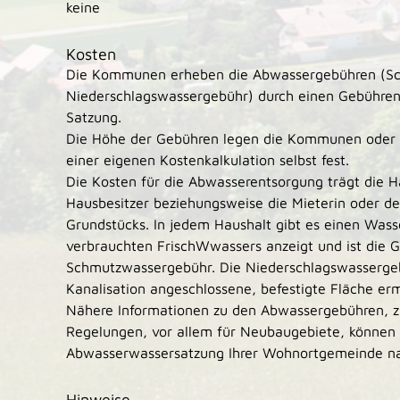
keine
Kosten
Die Kommunen erheben die Abwassergebühren
(S
Niederschlagswassergebühr)
durch einen Gebühren
Satzung.
Die Höhe der Gebühren legen die Kommunen oder
einer eigenen Kostenkalkulation selbst fest.
Die Kosten für die Abwasserentsorgung trägt die H
Hausbesitzer beziehungsweise die Mieterin oder d
Grundstücks. In jedem Haushalt gibt es einen Wass
verbrauchten
Frisch
W
w
assers anzeigt
und ist die 
Schmutzwassergebühr
.
Die Niederschlagswassergeb
Kanalisation angeschlossene, befestigte Fläche ermi
Nähere Informationen zu den Abwassergebühren, 
Regelungen, vor allem für Neubaugebiete, können 
Abwasserwassersatzung Ihrer Wohnortgemeinde na
Hinweise