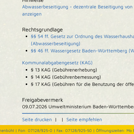
Abwasserbeseitigung - dezentrale Beseitigung vo
anzeigen
Rechtsgrundlage
§§ 54 ff. Gesetz zur Ordnung des Wasserhaush
(Abwasserbeseitigung)
§§ 46 ff. Wassergesetz Baden-Württemberg (W
Kommunalabgabengesetz (KAG)
§ 13 KAG (Gebührenerhebung)
§ 14 KAG (Gebührenbemessung)
§ 17 KAG (Gebühren für die Benutzung der öff
Freigabevermerk
09.07.2026 Umweltministerium Baden-Württembe
Seite drucken
|
|
Seite empfehlen
nenbühl |
Fon: 07128/925-0 |
Fax: 07128/925-50 |
Öffnungszeiten: Mo b