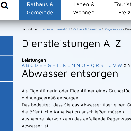
Rathaus &
Leben &
Touris
Gemeinde
Wohnen
Freiz
Sie sind hier:
Startseite Sonnenbühl
/
Rathaus & Gemeinde
/
Bürgerservice
/
Dien
Dienstleistungen A-Z
Leistungen
A
B
C
D
E
F
G
H
I
J
K
L
M
N
O
P
Q
R
S
T
U
V
W
X
Y
Abwasser entsorgen
Als Eigentümerin oder Eigentümer eines Grundstü
ordnungsgemäß entsorgen.
Das bedeutet, dass Sie das Abwasser über einen 
die öffentliche Kanalisation anschließen müssen.
Ausnahme hiervon kann das anfallende Regenwasse
Abwasser ist