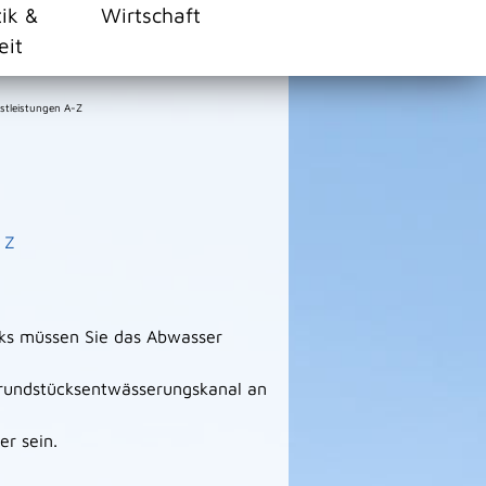
tik &
Wirtschaft
eit
stleistungen A-Z
Z
cks müssen Sie das Abwasser
Grundstücksentwässerungskanal an
r sein.