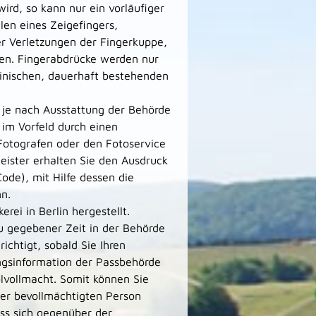
wird,
so kann nur ein vorläufiger
len eines Zeigefingers,
r Verletzungen der Fingerkuppe,
en. Fingerabdrücke werden nur
nischen, dauerhaft bestehenden
- je nach Ausstattung der Behörde
d im Vorfeld durch einen
n Fotografen oder den Fotoservice
eister erhalten Sie den Ausdruck
ode), mit Hilfe dessen die
nn.
rei in Berlin hergestellt.
zu gegebener Zeit in der Behörde
chtigt, sobald Sie Ihren
ngsinformation der Passbehörde
lvollmacht. Somit können Sie
ner bevollmächtigten Person
ss sich gegenüber der