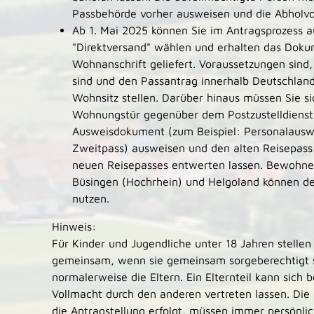
Passbehörde vorher ausweisen und die Abholvo
Ab 1. Mai 2025 können Sie im Antragsprozess au
"Direktversand" wählen und erhalten das Dokum
Wohnanschrift geliefert.
Voraussetzungen sind, 
sind und den Passantrag innerhalb Deutschland
Wohnsitz stellen. Darüber hinaus müssen Sie si
Wohnungstür gegenüber dem
Postzustelldiens
Ausweisdokument (zum Beispiel: Personalausw
Zweitpass) ausweisen und den alten Reisepass 
neuen Reisepasses entwerten lassen.
Bewohner
Büsingen (Hochrhein) und Helgoland können de
nutzen.
Hinweis:
Für Kinder und Jugendliche unter 18 Jahren stellen
gemeinsam, wenn sie gemeinsam sorgeberechtigt s
normalerweise die Eltern. Ein Elternteil kann sich 
Vollmacht durch den anderen vertreten lassen
.
Die 
die Antragstellung erfolgt, müssen immer persönlic