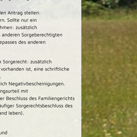
en Antrag stellen:
n. Sollte nur ein
ehmen: zusätzlich
es anderen Sorgeberechtigten
sepasses des anderen
 Sorgerecht: zusätzlich
orhanden ist, eine schriftliche
.
lich Negativbescheinigungen.
ngsurteil mit
er Beschluss des Familiengerichts
läufiger Sorgerechtsbeschluss des
and leben).
mund