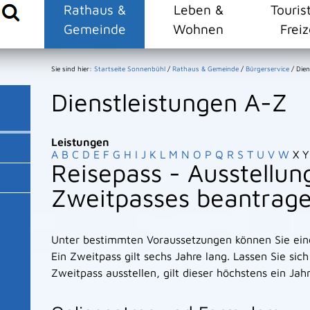
Rathaus &
Leben &
Touris
Gemeinde
Wohnen
Freiz
Sie sind hier:
Startseite Sonnenbühl
/
Rathaus & Gemeinde
/
Bürgerservice
/
Dien
Dienstleistungen A-Z
Leistungen
A
B
C
D
E
F
G
H
I
J
K
L
M
N
O
P
Q
R
S
T
U
V
W
X
Y
Reisepass - Ausstellun
Zweitpasses beantrag
Unter bestimmten Voraussetzungen können Sie eine
Ein Zweitpass gilt sechs Jahre lang. Lassen Sie sic
Zweitpass ausstellen, gilt dieser höchstens ein Jahr