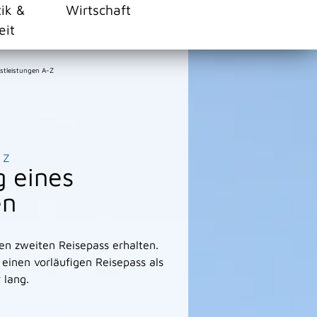
tik &
Wirtschaft
eit
stleistungen A-Z
Z
g eines
en
n zweiten Reisepass erhalten.
h einen vorläufigen Reisepass als
 lang.