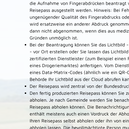
die Aufnahme von Fingerabdrücken beantragt 
Reisepass ausgestellt werden
. Hinweis: Bei Feh
ungenügender Qualität des Fingerabdrucks ode
wird ersatzweise ein anderer Abdruck genomm
dann nicht abgenommen, wenn dies aus medizi
Gründen unmöglich ist.
Bei der Beantragung können Sie
das Lichtbild 
- vor Ort erstellen oder Sie lassen das Lichtbil
zertifizierten Dienstleister (zum Beispiel eine
eines Drogeriemarktes) anfertigen. Vom Dienstl
eines Data-Matrix-Codes (ähnlich wie ein QR-C
Behörde Ihr Lichtbild aus der Cloud abrufen ka
Der Reisepass wird
zentral von der Bundesdrucke
Den fertig produzierten Reisepass können Sie 
abholen.
Je nach Gemeinde werden Sie benachri
Reisepass abholen können. Die Benachrichtigu
enthält meistens auch einen Vordruck der Abho
Ihren Reisepass selbst abholen oder ihn von ei
abholen lassen. Die bevollmächtigte Person mu