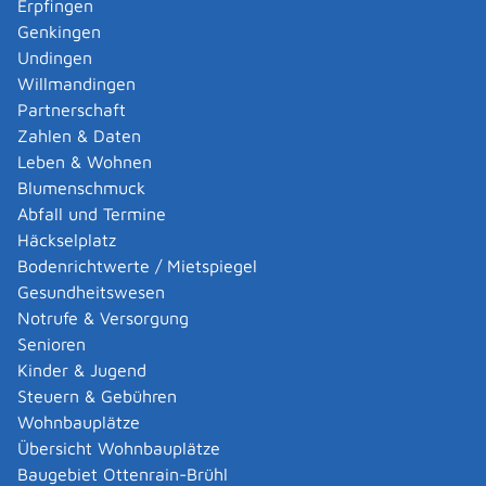
Erpfingen
sind:
Genkingen
Bausparen (zum Beispiel Bausparvertrag,
Undingen
Entschuldung von Wohneigentum,
Willmandingen
Darlehenstilgung bei selbst genutzten
Partnerschaft
Immobilien)
Zahlen & Daten
Beteiligungssparen (zum Beispiel Erwerb von
Leben & Wohnen
Aktien, Anteilscheinen an Aktienfonds oder
Blumenschmuck
bestimmten Beteiligungen am Unternehmen
Abfall und Termine
des Arbeitgebers)
Häckselplatz
Bodenrichtwerte / Mietspiegel
Ihr zu versteuerndes Einkommen im Sparjahr darf
Gesundheitswesen
bestimmte Grenzen nicht überschreiten.
Notrufe & Versorgung
Einzelpersonen:
Senioren
bei Bausparen: 40.000 EUR (bis 31.12.2023
Kinder & Jugend
17.900 EUR )
Steuern & Gebühren
bei Beteiligungssparen: 40.000 EUR (bis
Wohnbauplätze
31.12.2023 20.000 EUR )
Übersicht Wohnbauplätze
Zusammenveranlagung von
Baugebiet Ottenrain-Brühl