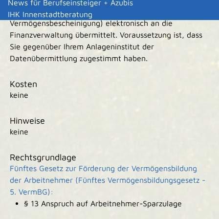
News für Berufseinsteiger + Azubis
Anlageinstitut alle notwendigen Daten (elektronische
IHK Innenstadtberatung
Vermögensbescheinigung) elektronisch an die
Finanzverwaltung übermittelt. Voraussetzung ist, dass
Sie gegenüber Ihrem Anlageninstitut der
Datenübermittlung zugestimmt haben.
Kosten
keine
Hinweise
keine
Rechtsgrundlage
Fünftes Gesetz zur Förderung der Vermögensbildung
der Arbeitnehmer (Fünftes Vermögensbildungsgesetz -
5. VermBG):
§ 13 Anspruch auf Arbeitnehmer-Sparzulage