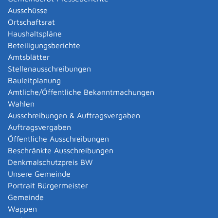
Ausschüsse
Sparplan) werden die Zulagen nebeneinander gewährt.
Ortschaftsrat
Hinweis:
Haushaltspläne
Sie können die Arbeitnehmer-Sparzulage auch dann
Beteiligungsberichte
beanspruchen, wenn Ihr Arbeitgeber keine
Amtsblätter
vermögenswirksamen Leistungen bezahlt. Bitten Sie in
Stellenausschreibungen
diesem Fall Ihren Arbeitgeber, die Einzahlung auf Ihr
Bauleitplanung
Anlagekonto von Ihrem Gehalt abzuziehen.
Amtliche/Öffentliche Bekanntmachungen
Wahlen
Zuständige Stelle
Ausschreibungen & Auftragsvergaben
Das Finanzamt, in dessen Bezirk Sie wohnen.
Auftragsvergaben
Finanzamt Reutlingen
Öffentliche Ausschreibungen
Beschränkte Ausschreibungen
Leistungsdetails
Denkmalschutzpreis BW
Unsere Gemeinde
Portrait Bürgermeister
Voraussetzungen
Gemeinde
Die vermögenswirksamen Leistungen müssen in
Wappen
förderfähige Anlageformen fließen. Förderfähig