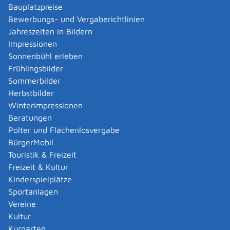
Eheleuten/Lebenspartnern:
Bauplatzpreise
bei Bausparen: 80.000 EUR (bis 31.12.2023
Bewerbungs- und Vergaberichtlinien
35.800 EUR )
Jahreszeiten in Bildern
bei Beteiligungssparen: 80.000 EUR (bis
Impressionen
31.12.2023 40.000 EUR )
Sonnenbühl erleben
Frühlingsbilder
Sind beide Eheleute bzw. Lebenspartner als
Sommerbilder
Arbeitnehmer oder Arbeitnehmerin beschäftigt, können
Herbstbilder
beide die Sparzulage beanspruchen.
Winterimpressionen
Den Antrag auf Festsetzung der Arbeitnehmer-
Beratungen
Sparzulage müssen Sie spätestens bis zum Ende des
Polter und Flächenlosvergabe
vierten Jahres nach dem Sparjahr gestellt haben.
BürgerMobil
Hinweis:
Touristik & Freizeit
Überschreitet Ihr zu versteuerndes Einkommen die
Freizeit & Kultur
genannten Grenzen, liegt aber innerhalb der
Kinderspielplätze
Einkommensgrenzen für die Wohnungsbauprämie?
Sportanlagen
Dann können Sie die auf einen Bausparvertrag
Vereine
eingezahlten vermögenswirksamen Leistungen als
Kultur
eigene Einzahlungen für die Gewährung der
Kurgarten