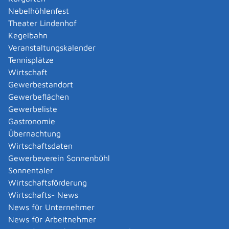
Angaben zu Einzel- und Tagesdosierungen,
Nebelhöhlenfest
Wirkstoffbezeichnung und Dauer der Reise enthält.
Theater Lindenhof
Diese Bescheinigung ist ebenfalls durch das örtlich
Kegelbahn
zuständige Gesundheitsamt (siehe oben) zu
Veranstaltungskalender
beglaubigen und bei der Reise mitzuführen.
Tennisplätze
Darüberhinaus sollten Sie sich unbedingt vor
Wirtschaft
Reiseantritt über die Rechtslage des Ziel- oder
Gewerbestandort
Transitlandes informieren. Einige Länder verlangen
Gewerbeflächen
zusätzlich Importgenehmigungen, schränken die Menge
Gewerbeliste
der mitzuführenden Betäubungsmittel ein oder
Gastronomie
verbieten die Mitnahme von bestimmten
Übernachtung
Betäubungsmitteln sogar generell.
Wirtschaftsdaten
Das Internationale Suchtstoffkontrollamt hat auf seiner
Gewerbeverein Sonnenbühl
Internetseite einen Bereich für Informationen
Sonnentaler
geschaffen, in dem die Einreiseformalitäten der
Wirtschaftsförderung
einzelnen Staaten zusammengestellt werden.
Wirtschafts- News
INCB - Country Regulations for Travellers
News für Unternehmer
News für Arbeitnehmer