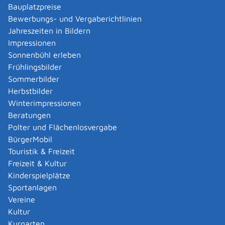
Dänemark, Deutschland, Estland, Finnland, Frankreich,
Bauplatzpreise
Griechenland, Island, Italien, Kroatien, Lettland,
Bewerbungs- und Vergaberichtlinien
Liechtenstein, Litauen, Luxemburg, Malta, Niederlande,
Jahreszeiten in Bildern
Norwegen, Österreich, Polen, Portugal, Rumänien,
Impressionen
Schweden, Schweiz, Slowakei, Slowenien, Spanien,
Sonnenbühl erleben
Tschechiche Republik und Ungarn
Frühlingsbilder
Diese Bescheinigung müssen Sie von Ihrem örtlich
Sommerbilder
zuständigen Gesundheitsamt beglaubigen lassen und
Herbstbilder
auf Ihrer Reise mitnehmen. Die Bescheinigung ist
Winterimpressionen
maximal 30 Tage gültig.
Beratungen
Für jedes verschriebene Betäubungsmittel brauchen Sie
Polter und Flächenlosvergabe
eine eigene Bescheinigung.
BürgerMobil
Reisen in Nicht-Schengen-Staaten:
Touristik & Freizeit
Für Reisen in Länder außerhalb des Schengen-Raums
Freizeit & Kultur
bestehen keine international gültigen Bestimmungen
Kinderspielplätze
für die Mitnahme von Betäubungsmitteln.
Sportanlagen
Es wird aber folgendes Vorgehen empfohlen:
Vereine
Lassen Sie sich vom verschreibenden Arzt eine
Kultur
mehrsprachige Bescheinigung ausstellen, welche
Kurgarten