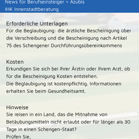
Fristen
News für Berufseinsteiger + Azubis
keine
IHK Innenstadtberatung
Erforderliche Unterlagen
Für die Beglaubigung: die ärztliche Bescheinigung über
die Verschreibung und die Bescheinigung nach Artikel
75 des Schengener Durchführungsübereinkommens
Kosten
Erkundigen Sie sich bei Ihrer Ärztin oder Ihrem Arzt, ob
für die Bescheinigung Kosten entstehen.
Die Beglaubigung ist kostenpflichtig. Informationen
erhalten Sie beim Gesundheitsamt.
Hinweise
Sie reisen in ein Land, das die Mitnahme von
Betäubungsmitteln nicht erlaubt oder für länger als 30
Tage in einen Schengen-Staat?
Prüfen Sie,