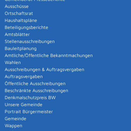
verschrieben, dürfen Sie die für die Heimreise nach
Ausschüsse
Deutschland benötigte Menge mitnehmen.
Ortschaftsrat
Haushaltspläne
Onlineantrag und Formulare
Beteiligungsberichte
Amtsblätter
Formular für Reisen in den Schengen-Raum
Stellenausschreibungen
Musterformular für Reisen in Nicht-Schengen-
Bauleitplanung
Länder
Amtliche/Öffentliche Bekanntmachungen
Wahlen
Zuständige Stelle
Ausschreibungen & Auftragsvergaben
Auftragsvergaben
für die Verschreibung und die Bescheinigung: Ihre
Öffentliche Ausschreibungen
behandelnde Ärztin oder Ihr behandelnder Arzt
Beschränkte Ausschreibungen
für die Beglaubigung der Bescheinigung: Ihr örtlich
Denkmalschutzpreis BW
zuständiges Gesundheitsamt
Unsere Gemeinde
Landratsamt Reutlingen
Portrait Bürgermeister
Gemeinde
Leistungsdetails
Wappen