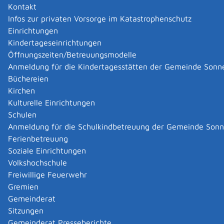
Kontakt
Sie, dass die Wahlbenachrichtigung einen Wahlschein
Infos zur privaten Vorsorge im Katastrophenschutz
nicht ersetzt.
Einrichtungen
Menschen mit Behinderungen, die nicht das
Kindertageseinrichtungen
vorgesehene, sondern ein barrierefreies Wahllokal
Öffnungszeiten/Betreuungsmodelle
nutzen möchten, müssen ebenfalls einen Wahlschein
Anmeldung für die Kindertagesstätten der Gemeinde Sonn
beantragen.
Büchereien
Tipp: Ob es in Ihrem Wohngebiet ein barrierefreies
Kirchen
Wahllokal gibt, können Sie bei Ihrer Wohnortgemeinde
Kulturelle Einrichtungen
erfahren.
Schulen
Anmeldung für die Schulkindbetreuung der Gemeinde Son
Zuständige Stelle
Ferienbetreuung
Soziale Einrichtungen
die Gemeinde, in deren Wählerverzeichnis Sie
Volkshochschule
eingetragen sind
Gemeinde Sonnenbühl
Freiwillige Feuerwehr
Gremien
Leistungsdetails
Gemeinderat
Sitzungen
Gemeinderat Presseberichte