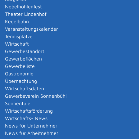
können Sie den Wahlschein noch bis 15 Uhr am
Nebelhöhlenfest
Wahltag beantragen.
Theater Lindenhof
Kegelbahn
Erforderliche Unterlagen
Veranstaltungskalender
wenn möglich: die Wahlbenachrichtigung
Tennisplätze
Wirtschaft
Kosten
Gewerbestandort
Bei postalischer Übersendung des Wahlscheinantrags
Gewerbeflächen
an die Gemeinde fällt das entsprechende Briefporto an.
Gewerbeliste
Gastronomie
Übernachtung
Hinweise
Wirtschaftsdaten
keine
Gewerbeverein Sonnenbühl
Sonnentaler
Rechtsgrundlage
Wirtschaftsförderung
je nach Art der Wahl, für die Sie einen Wahlschein
Wirtschafts- News
beantragen:
News für Unternehmer
Bundeswahlordnung (BWO):
News für Arbeitnehmer
§ 27 Wahlscheinanträge