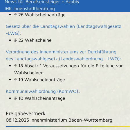
News für Berufseinsteiger + Azubis
Europawahlordnung (EuWO):
IHK Innenstadtberatung
§ 26 Wahlscheinanträge
Gesetz über die Landtagswahlen (Landtagswahlgesetz
-LWG):
§ 22 Wahlscheine
Verordnung des Innenministeriums zur Durchführung
des Landtagswahlgesetz (Landeswahlordnung - LWO):
§ 18 Absatz 1 Voraussetzungen für die Erteilung von
Wahlscheinen
§ 19 Wahlscheinanträge
Kommunalwahlordnung (KomWO):
§ 10 Wahlscheinanträge
Freigabevermerk
08.12.2025 Innenministerium Baden-Württemberg