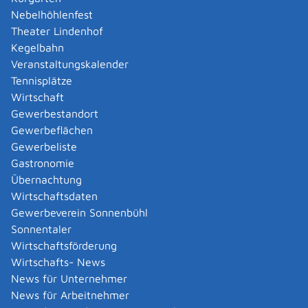
Nebelhöhlenfest
können)
Theater Lindenhof
Bedarfsbegründende Nachweise, wie zum Beispiel
Kegelbahn
Ärztliches Attest
Veranstaltungskalender
Nachweise über wirtschaftliche Bedürftigkeit (zum
Tennisplätze
Beispiel Rentenbescheid, Lohnabrechnungen,
Wirtschaft
Nachweise über vorhandenes Vermögen,
Gewerbestandort
Nachweise zur Miethöhe)
Gewerbeflächen
Der Umfang der benötigten Unterlagen, insbesondere
Gewerbeliste
der Einkommens- und Vermögensnachweise, richtet
Gastronomie
sich nach den Besonderheiten des Einzelfalls.
Übernachtung
Wirtschaftsdaten
Kosten
Gewerbeverein Sonnenbühl
keine
Sonnentaler
Wirtschaftsförderung
Wirtschafts- News
Hinweise
News für Unternehmer
keine
News für Arbeitnehmer