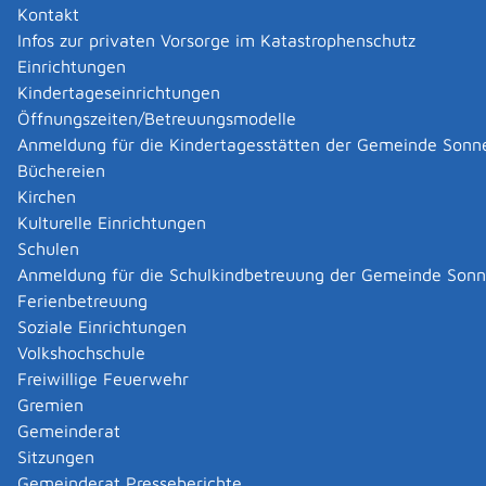
Kontakt
auch nach einem Todesfall – und auch keine andere
Infos zur privaten Vorsorge im Katastrophenschutz
Person im Haushalt dies übernehmen kann, können Sie
Einrichtungen
Hilfe zur Weiterführung des Haushalts bei dem für Sie
Kindertageseinrichtungen
zuständigen Träger der Sozialhilfe beantragen. Die Hilfe
Öffnungszeiten/Betreuungsmodelle
können Sie erhalten, wenn es notwendig und sinnvoll
Anmeldung für die Kindertagesstätten der Gemeinde Sonn
ist, den Haushalt weiterzuführen, beispielsweise, weil
Büchereien
Sie Kinder versorgen müssen.
Kirchen
Sie können im Rahmen der Hilfe zur Weiterführung des
Kulturelle Einrichtungen
Haushalts Unterstützung bei allen Tätigkeiten erhalten,
Schulen
die Sie zumindest teilweise nicht mehr bewältigen
Anmeldung für die Schulkindbetreuung der Gemeinde Son
können. Dazu gehört sowohl die Hausarbeit als auch
Ferienbetreuung
die persönliche Betreuung von Kindern und anderen im
Soziale Einrichtungen
Haushalt lebenden Familienmitgliedern.
Volkshochschule
Die Hilfe zur Weiterführung des Haushalts ist eine
Freiwillige Feuerwehr
Sozialleistung, bei der Ihr Einkommen und Vermögen
Gremien
zugrunde gelegt werden. Sie wird nur erbracht, wenn
Gemeinderat
Sie die erforderliche Leistung nicht von anderen oder
Sitzungen
von Trägern anderer Sozialleistungen erhalten, wie zum
Gemeinderat Presseberichte