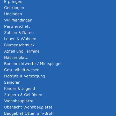
Erpfingen
Fällen (unter anderem bei Betrieben, die der
Genkingen
europäischen Industrieemissions-Richtlinie, der Störfall-
Undingen
Verordnung oder dem Bergrecht unterliegen):
Willmandingen
Die Abteilungen 5 - Umwelt der jeweils örtlich
Partnerschaft
zuständigen Regierungspräsidien sind die zuständigen
Zahlen & Daten
Immissionsschutzbehörden für Betriebsgelände, auf
Leben & Wohnen
denen:
Blumenschmuck
mindestens eine Anlage, die in Spalte d des
Abfall und Termine
Anhangs 1 der Verordnung über
Häckselplatz
genehmigungsbedürftige Anlagen mit dem
Bodenrichtwerte / Mietspiegel
Buchstabe E gekennzeichnet ist,
Gesundheitswesen
mindestens ein Betriebsbereich nach § 3 Absatz 5a
Notrufe & Versorgung
Bundes-Immissionsschutzgesetz (BImSchG)
Senioren
(Störfallbetrieb),
Kinder & Jugend
mindestens eine Anlage, die nach § 60 Absatz 3
Steuern & Gebühren
Satz 1 Nummer 2 oder Nummer 3 des
Wohnbauplätze
Wasserhaushaltsgesetzes (WHG)
Übersicht Wohnbauplätze
genehmigungsbedürftig ist oder
Baugebiet Ottenrain-Brühl