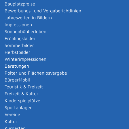
mindestens eine Deponie nach Artikel 10 in
Bauplatzpreise
Verbindung mit Anhang I der Richtlinie 2010/75/EU
Bewerbungs- und Vergaberichtlinien
des Europäischen Parlaments und des Rates vom
Jahreszeiten in Bildern
24. November 2010 über Industrieemissionen
Impressionen
(integrierte Vermeidung und Verminderung der
Sonnenbühl erleben
Umweltverschmutzung) in der jeweils geltenden
Frühlingsbilder
Fassung
Sommerbilder
Herbstbilder
vorhanden ist oder errichtet werden soll.
Winterimpressionen
Die Abteilung 9 - Landesamt für Geologie, Rohstoffe
Beratungen
und Bergbau des Regierungspräsidiums Freiburg ist
Polter und Flächenlosvergabe
darüber hinaus die landesweit zuständige
BürgerMobil
Immissionsschutzbehörde für:
Touristik & Freizeit
Betriebsgelände einschließlich der darauf
Freizeit & Kultur
befindlichen Anlagen und Tätigkeiten, die der
Kinderspielplätze
Bergaufsicht unterliegen,
Sportanlagen
Betriebsgelände mit Seilschwebebahnen und
Vereine
Standseilbahnen, die dem Personenverkehr dienen,
Kultur
Betriebsgelände mit Gashochdruckleitungen, die als
Kurgarten