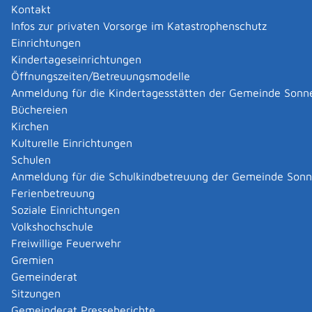
Mit einer Ausnahmebewilligung erfüllen Sie die
Kontakt
Voraussetzungen für die Eintragung in die
Infos zur privaten Vorsorge im Katastrophenschutz
Handwerksrolle für ein zulassungspflichtiges Handwerk.
Einrichtungen
Achtung:
Damit dürfen Sie keinen Meistertitel führen
Kindertageseinrichtungen
und im betreffenden Handwerk nicht ausbilden.
Öffnungszeiten/Betreuungsmodelle
Die Bewilligung kann auf technisch und wirtschaftlich
Anmeldung für die Kindertagesstätten der Gemeinde Sonn
abgrenzbare Teiltätigkeiten eines zulassungspflichtigen
Büchereien
Handwerks beschränkt werden.
Kirchen
Kulturelle Einrichtungen
Onlineantrag und Formulare
Schulen
Anmeldung für die Schulkindbetreuung der Gemeinde Son
Ferienbetreuung
Handwerksrolle - Ausnahmebewilligung - Antrag
Soziale Einrichtungen
Volkshochschule
Zuständige Stelle
Freiwillige Feuerwehr
Gremien
die Handwerkskammer, in deren Bezirk Ihre zukünftige
Gemeinderat
Betriebsstätte oder Ihr Wohnort liegt
Handwerkskammer Reutlingen
Sitzungen
Gemeinderat Presseberichte