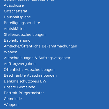
Leistungsdetails
Ausschüsse
Ortschaftsrat
Haushaltspläne
Voraussetzungen
Beteiligungsberichte
Ausnahmegrund
Amtsblätter
für eine
unbefristete
Ausnahmebewilligung: Ihnen
Stellenausschreibungen
kann das Ablegen der Meisterprüfung
Bauleitplanung
ausnahmsweise nicht zugemutet werden.
Als
Amtliche/Öffentliche Bekanntmachungen
Ausnahmegründe kommen infrage:
Wahlen
fortgeschrittenes Alter (ab etwa 47 Jahre)
Ausschreibungen & Auftragsvergaben
Beschränkung auf eine Spezialtätigkeit
Auftragsvergaben
gesundheitliche und körperliche Behinderungen
Öffentliche Ausschreibungen
Vorliegen anderer Prüfungen
Beschränkte Ausschreibungen
Denkmalschutzpreis BW
für eine
befristete
Ausnahmebewilligung:
Unsere Gemeinde
Arbeitslosigkeit infolge Outsourcings
Portrait Bürgermeister
Gelegenheit zu einer Betriebsübernahme
Gemeinde
lange Wartezeiten bei Meisterprüfungen
Wappen
Qualifikationsnachweis