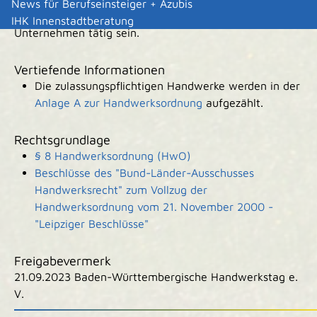
News für Berufseinsteiger + Azubis
oder technische Betriebsleiterin in einem anderen
IHK Innenstadtberatung
Unternehmen tätig sein.
Vertiefende Informationen
Die zulassungspflichtigen Handwerke werden in der
Anlage A zur Handwerksordnung
aufgezählt.
Rechtsgrundlage
§ 8 Handwerksordnung (HwO)
Beschlüsse des "Bund-Länder-Ausschusses
Handwerksrecht" zum Vollzug der
Handwerksordnung vom 21. November 2000 -
"Leipziger Beschlüsse"
Freigabevermerk
21.09.2023 Baden-Württembergische Handwerkstag e.
V.