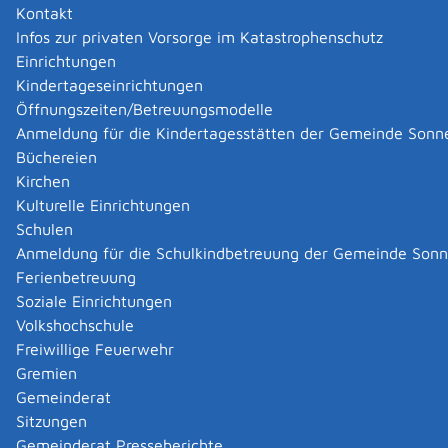
§ 9 Abs. 1 HWO) beantragen
Kontakt
Infos zur privaten Vorsorge im Katastrophenschutz
Einrichtungen
Handwerkskammern können Staatsangehörigen
Kindertageseinrichtungen
folgender Staaten eine Ausnahmebewilligung zur
Öffnungszeiten/Betreuungsmodelle
Eintragung in die Handwerksrolle erteilen:
Anmeldung für die Kindertagesstätten der Gemeinde Sonn
Mitgliedstaaten der Europäischen Union (EU),
Büchereien
andere Vertragsstaaten des Abkommens über den
Kirchen
Europäischen Wirtschaftsraum (EWR) oder
Kulturelle Einrichtungen
der Schweiz
Schulen
Anmeldung für die Schulkindbetreuung der Gemeinde Son
Zuständige Stelle
Ferienbetreuung
Soziale Einrichtungen
die Handwerkskammer, in deren Bezirk Ihre zukünftige
Volkshochschule
Betriebsstätte liegt
Freiwillige Feuerwehr
Recht und Handwerksrolle [Handwerkskammer
Reutlingen]
Gremien
Gemeinderat
Leistungsdetails
Sitzungen
Gemeinderat Presseberichte