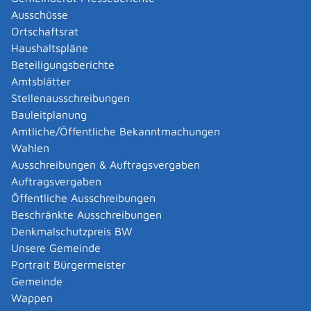
Ausschüsse
Voraussetzungen
Ortschaftsrat
Berufserfahrung
Haushaltspläne
Sie müssen mindestens eine Tätigkeit des Gewerbes
Beteiligungsberichte
ausgeübt haben
, und zwar ununterbrochen für die
Amtsblätter
Dauer von mindestens
Stellenausschreibungen
sechs Jahren als Selbständige oder als
Bauleitplanung
Betriebsverantwortliche, sofern die Tätigkeit nicht
Amtliche/Öffentliche Bekanntmachungen
länger als zehn Jahre vor der Antragstellung
Wahlen
beendet wurde
Ausschreibungen & Auftragsvergaben
drei Jahren als Selbständige oder als
Auftragsvergaben
Betriebsverantwortliche, wenn eine mindestens
Öffentliche Ausschreibungen
dreijährige Ausbildung in der Tätigkeit
Beschränkte Ausschreibungen
vorangegangen ist
Denkmalschutzpreis BW
vier Jahren als Selbständige oder als
Unsere Gemeinde
Betriebsverantwortliche, wenn eine mindestens
Portrait Bürgermeister
zweijährige Ausbildung in der Tätigkeit
Gemeinde
vorangegangen ist
Wappen
drei Jahren als Selbständige und fünf Jahren als