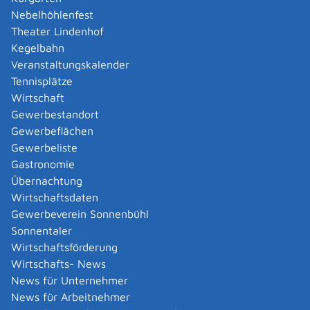
berechtigt Ihre Qualifikation Sie im Herkunftsland
Nebelhöhlenfest
zumindest zur Ausübung einer wesentlichen
Theater Lindenhof
Teiltätigkeit des reglementierten Gewerbes.
Kegelbahn
Es besteht keine Reglementierung des Gewerbes
Veranstaltungskalender
im Herkunftsland und es existiert keine staatlich
Tennisplätze
geregelte Ausbildung für die Tätigkeit. Die von
Wirtschaft
Ihnen absolvierte Ausbildung entspricht aber der
Gewerbestandort
inländischen Qualifikation, die zur Ausübung des
Gewerbeflächen
Handwerks erforderlich ist und Sie gleichzeitig
Gewerbeliste
mindestens ein Jahr diesen Beruf in Vollzeit im
Gastronomie
Herkunftsland innerhalb der letzten 10 Jahre
Übernachtung
praktisch ausgeübt haben.
Wirtschaftsdaten
Es besteht keine Reglementierung des Gewerbes
Gewerbeverein Sonnenbühl
im Herkunftsland, aber es existiert eine staatlich
Sonnentaler
geregelte Ausbildung in dem anderen Mitgliedstaat.
Wirtschaftsförderung
Diese entspricht der inländischen Qulaifikation, die
Wirtschafts- News
zur Ausübung des Handwerks erforderlich ist.
News für Unternehmer
Es handelt sich um eine Ausbildung die in einem
News für Arbeitnehmer
anderen Herkunftsland auf Voll- oder