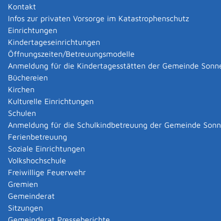
Kontakt
Wurden Sie ab 1964 oder später geboren, liegt sie
Infos zur privaten Vorsorge im Katastrophenschutz
bei 67 Jahren.
Einrichtungen
Sie können die Regelaltersrente nur beanspruchen,
Kindertageseinrichtungen
wenn Sie eine bestimmte Zeit versichert waren. Diese
Öffnungszeiten/Betreuungsmodelle
Mindestversicherungszeit, die auch Wartezeit genannt
Anmeldung für die Kindertagesstätten der Gemeinde Sonn
wird, beträgt für die Regelaltersrente fünf Jahre.
Büchereien
Für die Wartezeit berücksichtigt werden:
Kirchen
Beitragszeiten, zum Beispiel:
Kulturelle Einrichtungen
Beiträge aus einer Beschäftigung oder
Schulen
selbstständigen Tätigkeit.
Anmeldung für die Schulkindbetreuung der Gemeinde Son
Unter bestimmten Voraussetzungen zählen
Ferienbetreuung
auch:
Soziale Einrichtungen
Monate, in denen Sie beispielsweise
Volkshochschule
Krankengeld oder Arbeitslosengeld bezogen
Freiwillige Feuerwehr
haben,
Gremien
Monate zwischen Januar 2005 bis
Gemeinderat
Dezember 2010, in denen Arbeitslosengeld
Sitzungen
II oder Übergangsgeld bezogen wurde.
Gemeinderat Presseberichte