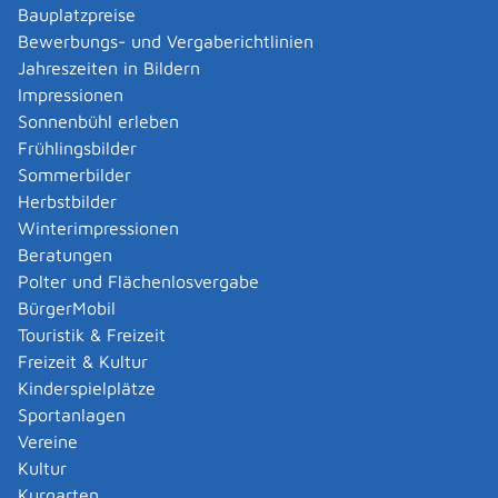
die Auskunfts- und Beratungsstellen
Bauplatzpreise
beziehungsweise Regionalzentren der Deutschen
Bewerbungs- und Vergaberichtlinien
Rentenversicherung (DRV) oder
Jahreszeiten in Bildern
die ehrenamtlich Versichertenberaterinnen
Impressionen
beziehungsweise Versichertenberater der DRV
Sonnenbühl erleben
Frühlingsbilder
Deutsche Rentenversicherung Baden-Württemberg -
Hauptsitz Karlsruhe
Sommerbilder
Deutsche Rentenversicherung Baden-Württemberg -
Herbstbilder
Regionalzentrum Reutlingen
Winterimpressionen
Deutsche Rentenversicherung Knappschaft-Bahn-See
Gemeinde Sonnenbühl
Beratungen
Polter und Flächenlosvergabe
Leistungsdetails
BürgerMobil
Touristik & Freizeit
Freizeit & Kultur
Voraussetzungen
Kinderspielplätze
Sie haben:
Sportanlagen
die Regelaltersgrenze erreicht und
Vereine
die Mindestversicherungszeit (Wartezeit) von fünf
Kultur
Jahren erfüllt und
Kurgarten