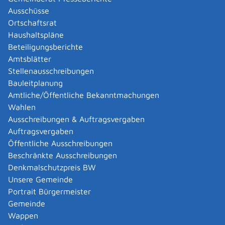
Freiwillige Beiträge
Ausschüsse
Kindererziehungszeiten für die ersten
Ortschaftsrat
zweieinhalb beziehungsweise drei
Haushaltspläne
Lebensjahre.
Beteiligungsberichte
Monate der nicht erwerbsmäßigen
Amtsblätter
häuslichen Pflege.
Stellenausschreibungen
Beiträge aus Minijobs, die Sie zusammen
Bauleitplanung
mit Ihrem Arbeitgeber gezahlt haben.
Amtliche/Öffentliche Bekanntmachungen
Wahlen
Ersatzzeiten: zum Beispiel Monate der politischen
Ausschreibungen & Auftragsvergaben
Verfolgung in der DDR.
Auftragsvergaben
Bei Ehescheidung: anrechenbare Monate aus einem
Öffentliche Ausschreibungen
Versorgungsausgleich.
Beschränkte Ausschreibungen
Anrechenbare Monate aus einem Rentensplitting
Denkmalschutzpreis BW
unter Ehegatten oder eingetragenen
Unsere Gemeinde
Lebenspartnern.
Portrait Bürgermeister
Anrechenbare Monate für versicherungsfreie
Gemeinde
Minijobs.
Wappen