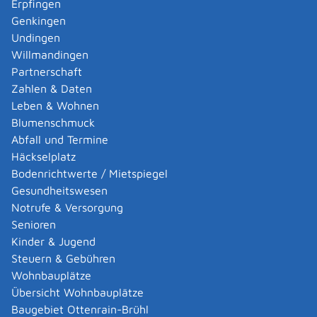
Erpfingen
Die Regelaltersrente können Sie nicht vorzeitig
Genkingen
erhalten, auch nicht mit Abschlägen.
Undingen
Wenn Sie eine Regelaltersrente beziehen, können Sie
Willmandingen
unbegrenzt hinzuverdienen.
Partnerschaft
Zahlen & Daten
Onlineantrag und Formulare
Leben & Wohnen
Blumenschmuck
Auskunfts- und Beratungsstellen - Deutsche
Abfall und Termine
Rentenversicherung
Häckselplatz
Online-Rentenantrag mit eID-Funktion des
Bodenrichtwerte / Mietspiegel
Personalausweises
Gesundheitswesen
Rentenbeginnrechner
Notrufe & Versorgung
Antrag auf Versichertenrente (Rentenantrag)
Senioren
Kinder & Jugend
Zuständige Stelle
Steuern & Gebühren
Wohnbauplätze
die Gemeinde- beziehungsweise Stadtverwaltung
Übersicht Wohnbauplätze
oder das Versicherungsamt Ihres Wohnsitzes
Baugebiet Ottenrain-Brühl