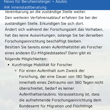
News für Berufseinsteiger + Azubis
Die Forschungseinrichtung leitet die unterzeichnete
IHK Innenstadtberatung
Vereinbarung an die zuständige Stelle weiter.
Den weiteren Verfahrensablauf erfahren Sie bei der
zuständigen Stelle. Erkundigen Sie sich dort.
Ändert sich während der Forschungszeit das Vorhaben,
hat das keine Auswirkungen, solange Sie bei derselben
Forschungseinrichtung beschäftigt bleiben.
Besitzen Sie bereits einen Aufenthaltstitel als Forscher
eines anderen EU-Mitgliedstaates? Dann gibt es
folgende Möglichkeiten:
Kurzfristige Mobilität für Forscher
Für einen Aufenthalt zum Zweck der
Forschung, der eine Dauer von 180 Tagen
innerhalb eines Zeitraums von 360 Tagen nicht
überschreitet, bedarf es keiner
Aufenthaltserlaubnis. Voraussetzung ist, dass
die aufnehmende Forschungseinrichtung dem
Bundesamt für Migration und Flüchtlinge