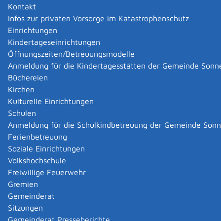
möchten eine Aufenthaltserlaubnis, um zu forschen?
Kontakt
Damit dürfen Sie
Infos zur privaten Vorsorge im Katastrophenschutz
eine Forschungstätigkeit bei der in der
Einrichtungen
Aufnahmevereinbarung bezeichneten
Kindertageseinrichtungen
Forschungseinrichtung und
Öffnungszeiten/Betreuungsmodelle
Tätigkeiten in der Lehre ausüben.
Anmeldung für die Kindertagesstätten der Gemeinde Sonn
Büchereien
Hinweis:
Der Begriff "Forschungseinrichtung" schließt
Kirchen
auch Unternehmen ein, die Forschung betreiben.
Kulturelle Einrichtungen
Schulen
Zuständige Stelle
Anmeldung für die Schulkindbetreuung der Gemeinde Son
Ferienbetreuung
für die Aufnahmevereinbarung und die
Soziale Einrichtungen
Verpflichtung zur Übernahme der Kosten: die
Volkshochschule
Forschungseinrichtung, bei der Sie wissenschaftlich
Freiwillige Feuerwehr
arbeiten wollen
Gremien
für die Erteilung eines nationalen Visums vor der
Gemeinderat
Einreise: die deutsche Auslandsvertretung
Sitzungen
(Botschaft, Konsulat)
Gemeinderat Presseberichte