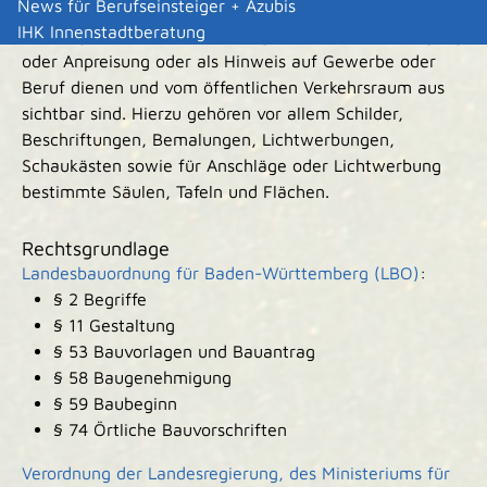
News für Berufseinsteiger + Azubis
Anlagen der Außenwerbung (Werbeanlagen) sind alle
IHK Innenstadtberatung
örtlich gebundenen Einrichtungen, die der Ankündigung
oder Anpreisung oder als Hinweis auf Gewerbe oder
Beruf dienen und vom öffentlichen Verkehrsraum aus
sichtbar sind. Hierzu gehören vor allem Schilder,
Beschriftungen, Bemalungen, Lichtwerbungen,
Schaukästen sowie für Anschläge oder Lichtwerbung
bestimmte Säulen, Tafeln und Flächen.
Rechtsgrundlage
Landesbauordnung für Baden-Württemberg (LBO)
:
§ 2 Begriffe
§ 11 Gestaltung
§ 53 Bauvorlagen und Bauantrag
§ 58 Baugenehmigung
§ 59 Baubeginn
§ 74 Örtliche Bauvorschriften
Verordnung der Landesregierung, des Ministeriums für