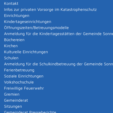
Kontakt
Zu Werbeanlagen zählen beispielsweise Schilder,
Infos zur privaten Vorsorge im Katastrophenschutz
Beschriftungen, Lichtwerbung und Schaukästen. Sie
Einrichtungen
sind vom öffentlichen Verkehrsraum aus sichtbar.
Kindertageseinrichtungen
Öffnungszeiten/Betreuungsmodelle
Zuständige Stelle
Anmeldung für die Kindertagesstätten der Gemeinde Sonn
Büchereien
die untere Baurechtsbehörde
Kirchen
Untere Baurechtsbehörde ist, je nach Bezirk, in dem Sie
Kulturelle Einrichtungen
die Werbeanlage aufstellen wollen, die Gemeinde-
Schulen
beziehungsweise Stadtverwaltung oder das
Anmeldung für die Schulkindbetreuung der Gemeinde Son
Landratsamt.
Ferienbetreuung
Landratsamt Reutlingen
Soziale Einrichtungen
Volkshochschule
Leistungsdetails
Freiwillige Feuerwehr
Gremien
Voraussetzungen
Gemeinderat
Es handelt sich um eine Werbeanlage, deren
Sitzungen
Ansichtsfläche größer als 1 Quadratmeter ist und
Gemeinderat Presseberichte