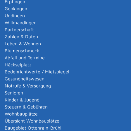
Erpfingen
geworben wird, hergestellt (Produktionsstätte),
Genkingen
angeboten (Verkaufsstätte, Gasthaus), gelagert,
Undingen
verwaltet oder an dem für ihn ein Dienst geleistet
Willmandingen
wird.
Partnerschaft
im Innenbereich, wenn sie an der Stätte der
Zahlen & Daten
Leistung oder für zeitlich begrenzte
Leben & Wohnen
Veranstaltungen vorübergehend angebracht oder
Blumenschmuck
aufgestellt werden,
Abfall und Termine
im Zusammenhang mit allgemeinen Wahlen oder
Häckselplatz
Abstimmungen, die während der Dauer des
Bodenrichtwerte / Mietspiegel
Wahlkampfes angebracht oder aufgestellt werden,
Gesundheitswesen
in Form von Anschlägen,
Notrufe & Versorgung
an Baustellen, soweit sie sich auf das Vorhaben
Senioren
beziehen,
Kinder & Jugend
wie Auslagen und Dekorationen in Schaufenstern
Steuern & Gebühren
und Schaukästen.
Wohnbauplätze
Werbemittel an Verkaufsstellen für Zeitungen und
Übersicht Wohnbauplätze
Zeitschriften sind ebenfalls nicht
Baugebiet Ottenrain-Brühl