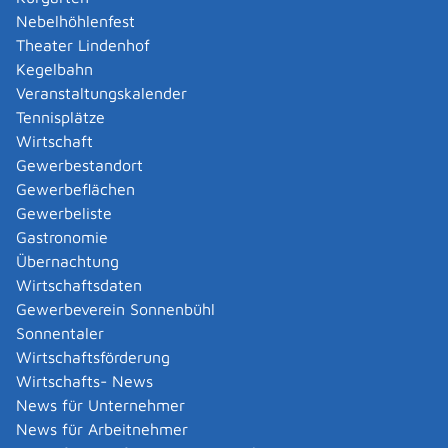
Nebelhöhlenfest
Bestätigung der Standsicherheit
Theater Lindenhof
Die Baurechtsbehörde kann bei Bedarf im Einzelfall
Kegelbahn
weitere Unterlagen verlangen oder auf einzelne
Veranstaltungskalender
Bauvorlagen verzichten. Die Unterlagen sind in
Tennisplätze
archivfähigem Portable Document Format (pdf/A) über
Wirtschaft
den von der Baurechtsbehörde vorgegebenen
Gewerbestandort
Übermittlungsweg einzureichen.
Gewerbeflächen
Gewerbeliste
Kosten
Gastronomie
nach den Satzungen und Rechtsverordnungen der
Übernachtung
zuständigen Behörde
Wirtschaftsdaten
Gewerbeverein Sonnenbühl
Sonnentaler
Bearbeitungsdauer
Wirtschaftsförderung
abhängig von Ihrem Einzelfall und der Anzahl beteiligter
Wirtschafts- News
Stellen
News für Unternehmer
News für Arbeitnehmer
Hinweise