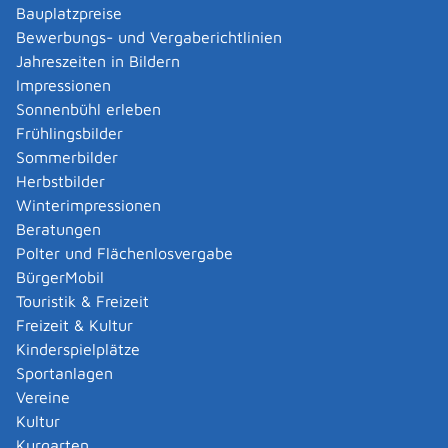
genehmigungspflichtig.
Bauplatzpreise
Bewerbungs- und Vergaberichtlinien
Verfahrensablauf
Jahreszeiten in Bildern
Für genehmigungspflichtige Werbeanlagen müssen die
Impressionen
erforderlichen Bauvorlagen und der ausgefüllte
Sonnenbühl erleben
Erhebungsbogen für die Statistik über die Bautätigkeit
Frühlingsbilder
vom Bauherrn elektronisch bei der zuständigen
Sommerbilder
Baurechtsbehörde über deren bereitgestellten
Herbstbilder
Onlinedienst (in der Regel ViBa-BW) eingereich
Winterimpressionen
werden.
Beratungen
Polter und Flächenlosvergabe
Fristen
BürgerMobil
keine
Touristik & Freizeit
Freizeit & Kultur
Kinderspielplätze
Erforderliche Unterlagen
Sportanlagen
Lageplan
Vereine
Bauzeichnungen
Kultur
Baubeschreibung
Kurgarten
wenn erforderlich: ein Foto der Umgebung und die