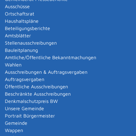
für Layout, Gestaltung und Form der Warnhinweise
Ausschüsse
finden Sie in den jeweiligen Durchführungsbeschlüssen
Ortschaftsrat
der Europäischen Union.
Haushaltspläne
Beteiligungsberichte
Zuständige Stelle
Amtsblätter
Stellenausschreibungen
Bundesamt für Verbraucherschutz und
Bauleitplanung
Lebensmittelsicherheit (BVL)
Amtliche/Öffentliche Bekanntmachungen
Bundesamt für Verbraucherschutz und
Wahlen
Lebensmittelsicherheit
Ausschreibungen & Auftragsvergaben
Auftragsvergaben
Leistungsdetails
Öffentliche Ausschreibungen
Beschränkte Ausschreibungen
Voraussetzungen
Denkmalschutzpreis BW
Die Dateien erhalten ausschließlich Tabakunternehmen
Unsere Gemeinde
zur Kennzeichnung von bestimmten Tabakerzeugnissen
Portrait Bürgermeister
oder deren Abbildung in der Werbung.
Gemeinde
Wappen