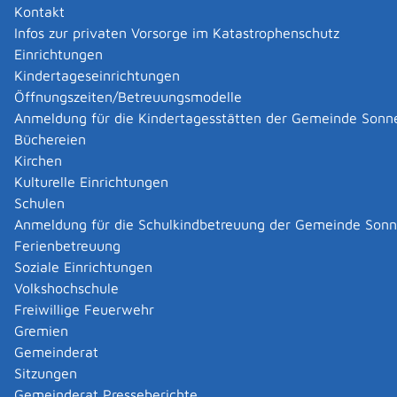
und Wasserpfeifentabak bestehen aus einem
Kontakt
gesundheitsbezogenen Warnhinweis inklusive
Infos zur privaten Vorsorge im Katastrophenschutz
dazugehörigem Bild. Ein Beispiel ist: "Rauchen
Einrichtungen
verursacht tödlichen Lungenkrebs" mit dem Bildmotiv
Kindertageseinrichtungen
einer sogenannten Raucherlunge.
Öffnungszeiten/Betreuungsmodelle
Als verpflichtendes Kennzeichnungselement müssen die
Anmeldung für die Kindertagesstätten der Gemeinde Sonn
Bild-Warnhinweise jeweils zwei Drittel der Vorder- und
Büchereien
Rückseite der Verpackung einnehmen. Sie werden
Kirchen
zusätzlich zu weiteren allgemeinen Informations- und
Kulturelle Einrichtungen
Warnhinweisen wie "Rauchen ist tödlich" angebracht.
Schulen
Die Bilderbibliothek zur Gestaltung der Verpackung mit
Anmeldung für die Schulkindbetreuung der Gemeinde Son
kombinierten gesundheitsbezogenen Warnhinweisen
Ferienbetreuung
für Rauchtabakerzeugnisse steht nicht öffentlich zur
Soziale Einrichtungen
Verfügung. Daher müssen Sie die Dateien beim
Volkshochschule
Bundesamt für Verbraucherschutz und
Freiwillige Feuerwehr
Lebensmittelsicherheit (BVL) beantragen.
Gremien
Sie dürfen die Bilddateien ausschließlich entsprechend
Gemeinderat
den Verwendungsbestimmungen der Europäischen
Sitzungen
Kommission benutzen. Die technischen Spezifikationen
Gemeinderat Presseberichte