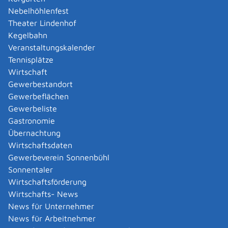
Kosten
Nebelhöhlenfest
Keine
Theater Lindenhof
Kegelbahn
Bearbeitungsdauer
Veranstaltungskalender
In der Regel 1 bis 4 Wochen.
Tennisplätze
Wirtschaft
Hinweise
Gewerbestandort
Keine
Gewerbeflächen
Gewerbeliste
Vertiefende Informationen
Gastronomie
Informationen auf der Seite des Bundesamt für
Übernachtung
Verbraucherschutz und Lebensmittelsicherheit
Wirtschaftsdaten
FAQ-Übersicht
Gewerbeverein Sonnenbühl
Sonnentaler
Wirtschaftsförderung
Rechtsgrundlage
Wirtschafts- News
Tabakerzeugnisgesetz
News für Unternehmer
News für Arbeitnehmer
Freigabevermerk