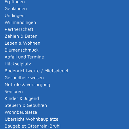
Erpfingen
Klasse B und, sofern die Fahrlehrerlaubnis
Genkingen
zusätzlich für die Klasse A, CE oder DE erteilt
Undingen
werden soll, jeweils auch seit zwei Jahren die
Willmandingen
Fahrerlaubnis der Klasse A2, CE oder D besitzt,
Partnerschaft
innerhalb der letzten drei Jahre vor Erteilung der
Zahlen & Daten
Fahrlehrerlaubnis zum Fahrlehrer ausgebildet
Leben & Wohnen
wurde,
Blumenschmuck
die fachliche und pädagogische Eignung durch
Abfall und Termine
erfolgreiches Bestehen der Fahrlehrerprüfungen
Häckselplatz
nachweist,
Bodenrichtwerte / Mietspiegel
über die für die Ausübung der Berufstätigkeit
Gesundheitswesen
erforderlichen Kenntnisse der deutschen Sprache
Notrufe & Versorgung
verfügt.
Senioren
Kinder & Jugend
Verfahrensablauf
Steuern & Gebühren
Die Ausbildung zum Fahrlehrer kann nur in einer
Wohnbauplätze
anerkannten Fahrlehrer-Ausbildungsstätte erfolgen.
Übersicht Wohnbauplätze
Dabei ist nicht nur die theoretische Ausbildung, sondern
Baugebiet Ottenrain-Brühl