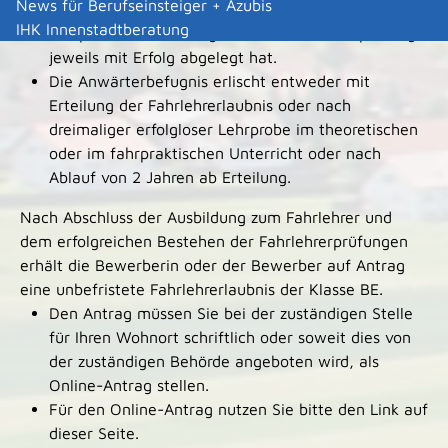
News für Berufseinsteiger + Azubis
Ausbildungsrechten erteilt, wenn er zuvor die
IHK Innenstadtberatung
fahrpraktische Prüfung und die Fachkundeprüfung
jeweils mit Erfolg abgelegt hat.
Die Anwärterbefugnis erlischt entweder mit
Erteilung der Fahrlehrerlaubnis oder nach
dreimaliger erfolgloser Lehrprobe im theoretischen
oder im fahrpraktischen Unterricht oder nach
Ablauf von 2 Jahren ab Erteilung.
Nach Abschluss der Ausbildung zum Fahrlehrer und
dem erfolgreichen Bestehen der Fahrlehrerprüfungen
erhält die Bewerberin oder der Bewerber auf Antrag
eine unbefristete Fahrlehrerlaubnis der Klasse BE.
Den Antrag müssen Sie bei der zuständigen Stelle
für Ihren Wohnort schriftlich oder soweit dies von
der zuständigen Behörde angeboten wird, als
Online-Antrag stellen.
Für den Online-Antrag nutzen Sie bitte den Link auf
dieser Seite.