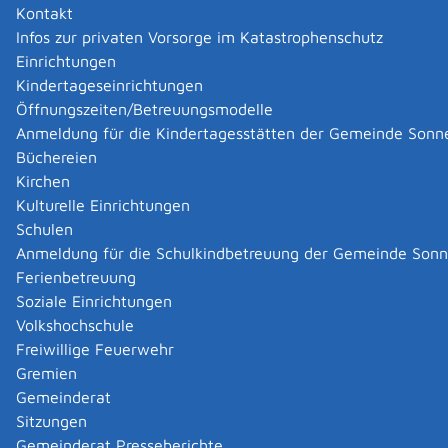
anzeigen. Die Anzeige ist gesetzlich vorgeschrieben.
Kontakt
Auch nach jedem Neu- oder Anbau muss die
Infos zur privaten Vorsorge im Katastrophenschutz
Gebäudeaufnahme in das Liegenschaftskataster
Einrichtungen
erfolgen.
Kindertageseinrichtungen
Melden Sie die Errichtung des Gebäudes nicht, werden
Öffnungszeiten/Betreuungsmodelle
bauliche Veränderungen durch die
Anmeldung für die Kindertagesstätten der Gemeinde Sonn
Vermessungsbehörden oder Öffentlich bestellte
Büchereien
Vermessungsingenieure oder
Kirchen
Vermessungsingenieurinnen aufgenommen und im
Kulturelle Einrichtungen
Liegenschaftskataster nachgewiesen.
Schulen
Anmeldung für die Schulkindbetreuung der Gemeinde Son
Zuständige Stelle
Ferienbetreuung
Soziale Einrichtungen
die untere Vermessungsbehörde, in deren Bezirk das
Volkshochschule
Grundstück liegt
Freiwillige Feuerwehr
Untere Vermessungsbehörde ist, je nach Ort, in dem
Gremien
das Grundstück liegt, die Stadtverwaltung oder das
Gemeinderat
Landratsamt.
Sitzungen
Landratsamt Reutlingen
Gemeinderat Presseberichte