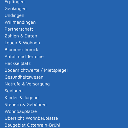
Erpfingen
Vermessungsingenieurinnen mit der Durchführung der
Genkingen
notwendigen Vermessungsaufgaben beauftrag
en.
Undingen
Willmandingen
Fristen
Partnerschaft
Anzeige nach Errichtung
Zahlen & Daten
Leben & Wohnen
Erforderliche Unterlagen
Blumenschmuck
keine
Abfall und Termine
Häckselplatz
Kosten
Bodenrichtwerte / Mietspiegel
Die Höhe der Gebühr ist abhängig von den Baukosten
Gesundheitswesen
des Gebäudes.
Notrufe & Versorgung
Beispiel:
Senioren
Für ein typisches Wohnhaus betragen die Baukosten
Kinder & Jugend
zwischen EUR 100.000 und EUR 400.000.
Steuern & Gebühren
Dafür müssen Sie bezahlen:
Wohnbauplätze
für die Aufnahme des Gebäudes: EUR 510,00
Übersicht Wohnbauplätze
zuzüglich Umsatzsteuer
Baugebiet Ottenrain-Brühl