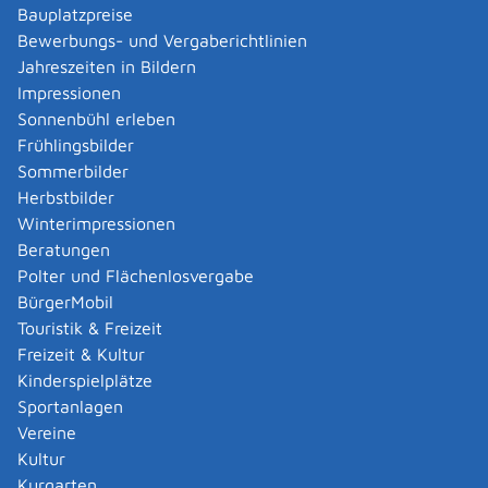
als Fortführungsgebühr 35 Prozent der Gebühr für
Bauplatzpreise
die Gebäudeaufnahme: EUR 178,50
Bewerbungs- und Vergaberichtlinien
Jahreszeiten in Bildern
Nähere Informationen entnehmen Sie dem
Impressionen
Gebührenverzeichnis.
Sonnenbühl erleben
Frühlingsbilder
Hinweise
Sommerbilder
keine
Herbstbilder
Winterimpressionen
Rechtsgrundlage
Beratungen
Vermessungsgesetz für Baden-Württemberg (VermG)
Polter und Flächenlosvergabe
§ 5
Liegenschaftsvermessung
BürgerMobil
§ 18 Pflichten
Touristik & Freizeit
Freizeit & Kultur
Landesgebührengesetz (LGebG)
Kinderspielplätze
Verordnung des Ministeriums für Landesentwicklung
Sportanlagen
und Wohnen über die Feststetzung der Gebührensätze
Vereine
für öffentliche Leistungen der staatlichen Behörden für
Kultur
den Geschäftsbereich des Ministeriums für
Kurgarten
Landesentwicklung und Wohnen (Gebührenverordnung