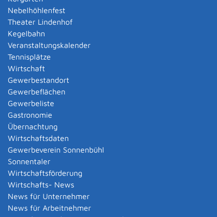
oder gelöscht werden können. Achten Sie hierbei auch
Nebelhöhlenfest
darauf, dass relevante Informationen zur
Theater Lindenhof
Veröffentlichung (Datum, Uhrzeit, Benutzername, et
Kegelbahn
cetera) und der Kontext des Beitrags erfasst werden,
Veranstaltungskalender
um eine nachvollziehbare Dokumentation
Tennisplätze
sicherzustellen.
Wirtschaft
Nach erfolgter Abgabe der Anzeige erhalten Sie eine E-
Gewerbestandort
Mail mit einer Vorgangsnummer und den Kontaktdaten
Gewerbeflächen
der bearbeitenden Stelle.
Gewerbeliste
Die zuständige Dienststelle der Polizei nimmt die
Gastronomie
Anzeige entgegen und prüft diese. Erstatten Sie
Übernachtung
Anzeige einer Straftat, die außerhalb Deutschlands
Wirtschaftsdaten
beziehungsweise in einem anderen Bundesland
Gewerbeverein Sonnenbühl
begangen wurde, übermittelt die
Sonnentaler
Strafverfolgungsbehörde die Anzeige an die zuständige
Wirtschaftsförderung
Behörde.
Wirtschafts- News
Erst wenn keinerlei Ermittlungsansätze zur Verfügung
News für Unternehmer
stehen, wird das Ermittlungsverfahren durch die
News für Arbeitnehmer
Staatsanwaltschaft eingestellt. Die Erfolgschancen