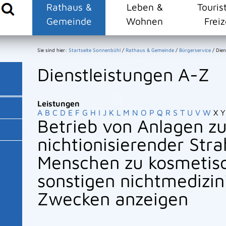
Rathaus &
Leben &
Touris
Gemeinde
Wohnen
Freiz
Sie sind hier:
Startseite Sonnenbühl
/
Rathaus & Gemeinde
/
Bürgerservice
/
Dien
Dienstleistungen A-Z
Leistungen
A
B
C
D
E
F
G
H
I
J
K
L
M
N
O
P
Q
R
S
T
U
V
W
X
Y
Betrieb von Anlagen 
nichtionisierender Str
Menschen zu kosmetis
sonstigen nichtmedizin
Zwecken anzeigen