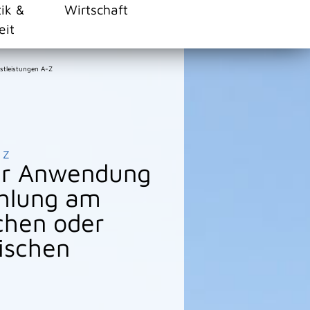
tik &
Wirtschaft
eit
stleistungen A-Z
Z
zur Anwendung
ahlung am
chen oder
ischen