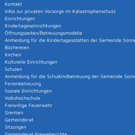
Kontakt
Kinder zwischen 18 bis 21 Jahre: Sie bekommen
Infos zur privaten Vorsorge im Katastrophenschutz
Kindergeld, wenn
Einrichtungen
Ihr Kind nicht erwerbstätig ist und
Kindertageseinrichtungen
arbeitsuchend gemeldet ist.
Öffnungszeiten/Betreuungsmodelle
Kinder zwischen 18 und 25 Jahre: Sie bekommen
Anmeldung für die Kindertagesstätten der Gemeinde Sonn
Kindergeld, wenn
Büchereien
Ihr Kind sich in einer Ausbildung (Schule/ Beruf/
Kirchen
Studium) befindet,
Kulturelle Einrichtungen
Ihr Kind sich in einer maximal vier Monate
Schulen
dauernden Übergangszeit befindet,
Anmeldung für die Schulkindbetreuung der Gemeinde Son
beispielsweise zwischen Schulabschluss und
Ferienbetreuung
Berufsausbildung oder einem anerkannten
Soziale Einrichtungen
Freiwilligendienst,
Volkshochschule
Ihr Kind seine Ausbildung nicht beginnen oder
Freiwillige Feuerwehr
fortsetzen kann, weil es keinen
Gremien
Ausbildungsplatz gefunden hat,
Gemeinderat
Ihr Kind einen anerkannten Freiwilligendienst
Sitzungen
absolviert,
Gemeinderat Presseberichte