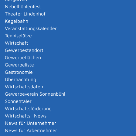
sind
Nebelhöhlenfest
arbeitsuchend oder unfreiwillig arbeitslos sind
Theater Lindenhof
ihr Freizügigkeitsrecht von einem
Kegelbahn
Familienangehörigen ableiten können
Veranstaltungskalender
über ausreichende Existenzmittel und
Tennisplätze
ausreichenden Krankenversicherungsschutz
Wirtschaft
verfügen oder
Gewerbestandort
ein Daueraufenthaltsrecht erworben haben.
Gewerbeflächen
Sie sind zwar nicht Staatsbürgerin oder
Gewerbeliste
Staatsbürger der EU, des EWR oder der Schweiz,
Gastronomie
aber besitzen eine gültige Niederlassungserlaubnis
Übernachtung
oder einen bestimmten anderen Aufenthaltstitel,
Wirtschaftsdaten
der zur Ausübung einer Erwerbstätigkeit berechtigt
Gewerbeverein Sonnenbühl
oder
Sonnentaler
Sie sind rechtskräftig anerkannter Flüchtling oder
Wirtschaftsförderung
asylberechtigt.
Wirtschafts- News
News für Unternehmer
Voraussetzungen, die für Ihr Kind gelten:
News für Arbeitnehmer
Ihr Kind muss seinen Wohnsitz oder gewöhnlichen