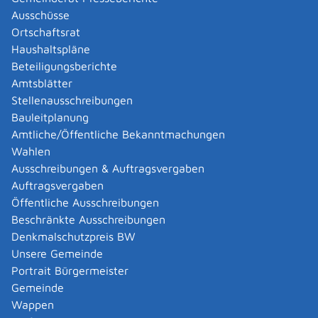
Ihr Kind bereits eine erstmalige
Ausschüsse
Berufsausbildung abgeschlossen hat, sich aber
Ortschaftsrat
beispielsweise weiterhin in einer Ausbildung
Haushaltspläne
befindet und nebenbei höchstens bis zu 20
Beteiligungsberichte
Wochenstunden arbeitet.
Amtsblätter
Stellenausschreibungen
Wenn Ihr Kind eine Behinderung hat und sich nicht
Bauleitplanung
alleine finanziell versorgen kann, steht Ihnen auch nach
Amtliche/Öffentliche Bekanntmachungen
dem 25. Geburtstag Ihres Kindes Kindergeld zu. Die
Wahlen
Behinderung muss aber schon vor dessen 25.
Ausschreibungen & Auftragsvergaben
Geburtstag eingetreten und ursächlich dafür sein, dass
Auftragsvergaben
sich Ihr Kind nicht alleine finanziell versorgen kann.
Öffentliche Ausschreibungen
Die Festsetzung des Kindergeldes ist grundsätzlich
Beschränkte Ausschreibungen
nicht von Ihrem Einkommen abhängig. Die Höhe des
Denkmalschutzpreis BW
Kindergeldes beträgt für jedes anspruchsberechtigte
Unsere Gemeinde
Kind monatlich 250,00 Euro.
Portrait Bürgermeister
Das Kindergeld wird an Sie ausgezahlt, wenn Ihr Kind in
Gemeinde
Ihrem alleinigen Haushalt lebt. Lebt das Kind mit
Wappen
beiden Eltern zusammen, können Sie gemeinsam