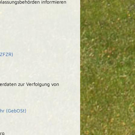
ulassungsbehörden informieren
(ZFZR)
erdaten zur Verfolgung von
hr (GebOSt)
rg