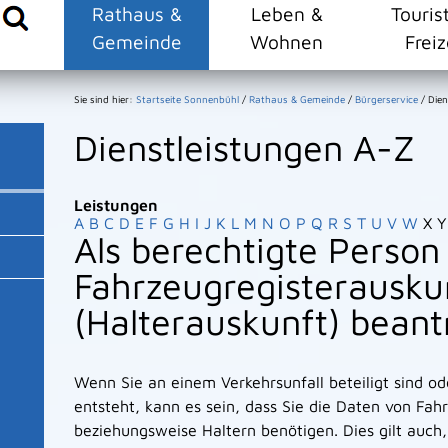
Rathaus &
Leben &
Touris
Gemeinde
Wohnen
Freiz
Sie sind hier:
Startseite Sonnenbühl
/
Rathaus & Gemeinde
/
Bürgerservice
/
Dien
Dienstleistungen A-Z
Leistungen
A
B
C
D
E
F
G
H
I
J
K
L
M
N
O
P
Q
R
S
T
U
V
W
X
Y
Als berechtigte Person
Fahrzeugregisterausku
(Halterauskunft) bean
Wenn Sie an einem Verkehrsunfall beteiligt sind o
entsteht, kann es sein, dass Sie die Daten von Fa
beziehungsweise Haltern benötigen. Dies gilt auch