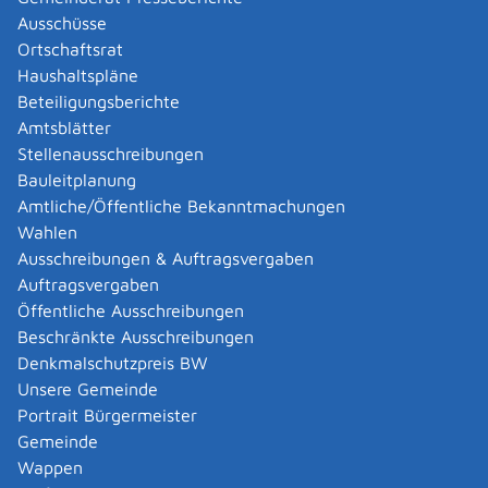
Verfahrensablauf
Ausschüsse
Sie können die Erlaubnis formlos beantragen.
Ortschaftsrat
Das Landesjugendamt prüft, ob alle Voraussetzungen
Haushaltspläne
erfüllt sind. Bei positiver Prüfung erhalten Sie die
Beteiligungsberichte
Erlaubnis. Es kann sie befristen oder mit Auflagen
Amtsblätter
verbinden.
Stellenausschreibungen
Bei negativer Prüfung erhalten Sie einen
Bauleitplanung
Ablehungsbescheid.
Amtliche/Öffentliche Bekanntmachungen
Vor der Bestellung muss der Verein in die Übernahme
Wahlen
der Vormundschaft einwilligen. Die Vormundschaft wird
Ausschreibungen & Auftragsvergaben
von einzelnen Mitgliedern oder Mitarbeitern ausgeübt,
Auftragsvergaben
nicht vom Erzieher des Mündels im Heim des Vereins.
Öffentliche Ausschreibungen
Die Bestellung als Vormund begründet das
Beschränkte Ausschreibungen
Familiengericht. Ein Mitvormund oder Gegenvormund
Denkmalschutzpreis BW
bestellt es nur nach Anhörung des Vereins.
Unsere Gemeinde
Eine Gegenvormundschaft durch das Jugendamt gibt es
Portrait Bürgermeister
nicht.
Gemeinde
Wappen
Fristen