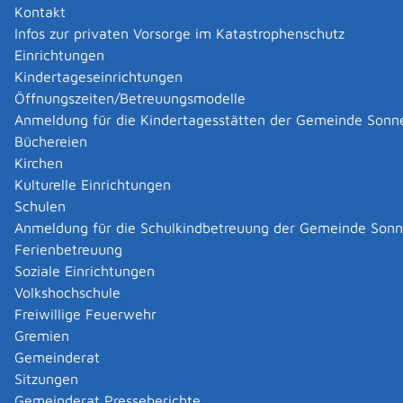
Kontakt
Zuständige Stelle
Infos zur privaten Vorsorge im Katastrophenschutz
Einrichtungen
das Landesjugendamt beim Kommunalverband für
Kindertageseinrichtungen
Jugend und Soziales Baden-Württemberg
Öffnungszeiten/Betreuungsmodelle
Kommunalverband für Jugend und Soziales Baden-
Württemberg (KVJS)
Anmeldung für die Kindertagesstätten der Gemeinde Sonn
Büchereien
Leistungsdetails
Kirchen
Kulturelle Einrichtungen
Schulen
Voraussetzungen
Anmeldung für die Schulkindbetreuung der Gemeinde Son
Die Eltern haben in ihrer letztwilligen Verfügung
Ferienbetreuung
den Verein benannt oder
Soziale Einrichtungen
es steht keine geeignete Privatperson für die
Volkshochschule
Übernahme der Vormundschaft zur Verfügung, z.B.
Freiwillige Feuerwehr
bei Findelkindern oder bei als Flüchtlingen ohne
Gremien
Eltern in Deutschland aufgenommenen
Gemeinderat
Minderjährigen.
Sitzungen
Gemeinderat Presseberichte