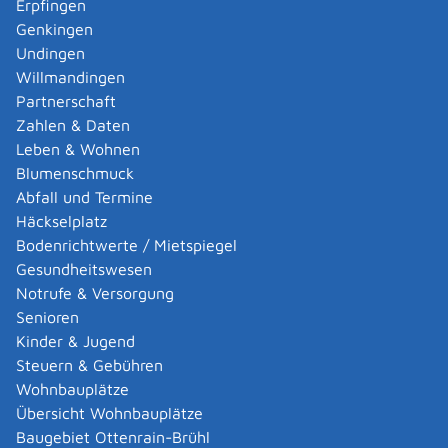
Erpfingen
keine
Genkingen
Der Antrag sollte rechtzeitig vor der Übernahme von
Undingen
Pflegschaften und Vormundschaften beim
Willmandingen
Landesjugendamt eingehen.
Partnerschaft
Zahlen & Daten
Erforderliche Unterlagen
Leben & Wohnen
Nachweis der Eintragung des Vereins
Blumenschmuck
Satzung
Abfall und Termine
Anzahl und Ausbildung der Mitarbeitenden
Häckselplatz
Nachweis der Einholung erweiterter
Bodenrichtwerte / Mietspiegel
Führungszeugnisse der Mitarbeiter durch den Verein
Gesundheitswesen
Anzahl der Wohnplätze
Notrufe & Versorgung
Senioren
Bearbeitungsdauer
Kinder & Jugend
Wenn Sie alle erforderlichen Unterlagen eingereicht
Steuern & Gebühren
haben, dauert das Verfahren höchstens drei Monate.
Wohnbauplätze
Übersicht Wohnbauplätze
Baugebiet Ottenrain-Brühl
Rechtsgrundlage