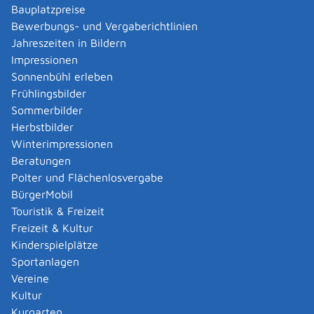
Kosten
Bauplatzpreise
je nach Geschäftswert
Bewerbungs- und Vergaberichtlinien
Jahreszeiten in Bildern
Hinweise
Impressionen
Das Grundbuch gibt Auskunft über die
Sonnenbühl erleben
Eigentumsverhältnisse an einem Grundstück und die
Frühlingsbilder
Belastungen, die eventuell auf dem Grundstück liegen
Sommerbilder
(zum Beispiel Grundpfandrecht
e,
Herbstbilder
Grunddienstbarkeiten).
Winterimpressionen
Beratungen
Rechtsgrundlage
Polter und Flächenlosvergabe
Grundbuchordnung - GBO:
BürgerMobil
§ 13 Antrag auf Eintragung
Touristik & Freizeit
§ 19 Bewilligung der Eintragung
Freizeit & Kultur
§ 20 Auflassung
Kinderspielplätze
§ 29 Form der Eintragungsunterlagen
Sportanlagen
§ 39 Voreintragung des Betroffenen
Vereine
§ 71 ff. GBO Beschwerde
Kultur
Kurgarten