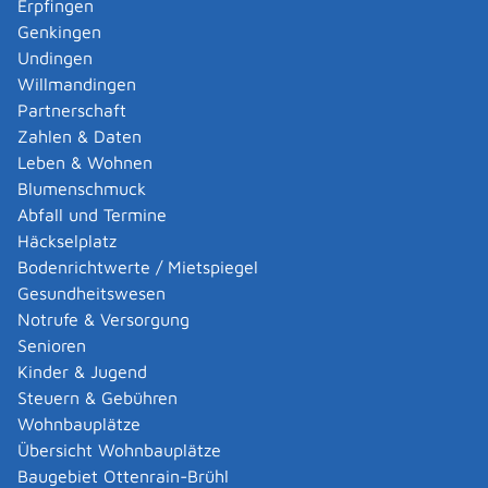
Erpfingen
Genkingen
Verfahrensablauf
Undingen
Die Eintragung ins Grundbuch müssen Sie beantragen.
Willmandingen
Informieren Sie sich dazu bei einem Notar, einer
Partnerschaft
Notarin, einem Rechtsanwalt oder einer
Zahlen & Daten
Rechtsanwältin.
Leben & Wohnen
Diese werden Ihnen auf Ihre Situation abgestimmte
Blumenschmuck
Hinweise zum Verfahren und den von Ihnen benötigten
Abfall und Termine
Unterlagen geben.
Häckselplatz
Bodenrichtwerte / Mietspiegel
Fristen
Gesundheitswesen
keine
Notrufe & Versorgung
Senioren
Erforderliche Unterlagen
Kinder & Jugend
Personalausweis oder Reisepass
Steuern & Gebühren
Vorlage der Eintragungsunterlagen als öffentliche
Wohnbauplätze
oder öffentlich beglaubigte Urkunden
Übersicht Wohnbauplätze
Baugebiet Ottenrain-Brühl