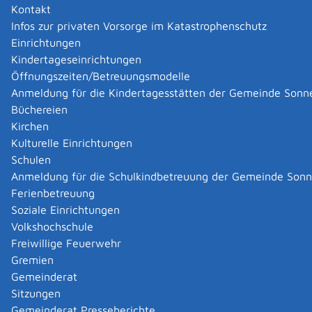
Kontakt
Verkäuferin geeinigt haben ("Auflassung des
Infos zur privaten Vorsorge im Katastrophenschutz
Grundstücks") und
Einrichtungen
die neuen Eigentumsverhältnisse im Grundbuch
Kindertageseinrichtungen
eingetragen sind.
Öffnungszeiten/Betreuungsmodelle
Anmeldung für die Kindertagesstätten der Gemeinde Sonn
Die Eintragung im Grundbuch ist auch bei anderen
Büchereien
Formen der Eigentumsübertragung erforderlich.
Kirchen
Kulturelle Einrichtungen
Zuständige Stelle
Schulen
das Grundbuchamt
Anmeldung für die Schulkindbetreuung der Gemeinde Son
Hinweis:
13 Amtsgerichte führen in Baden-
Ferienbetreuung
Württemberg das Grundbuch.
Soziale Einrichtungen
Das zuständige Grundbuchamt finden Sie im Internet
Volkshochschule
bei der Notarauskunft der Bundesnotarkammer unter
Freiwillige Feuerwehr
"Grundbuchamtssuche".
Gremien
Amtsgericht Böblingen -Grundbuchamt-
Gemeinderat
Sitzungen
Leistungsdetails
Gemeinderat Presseberichte