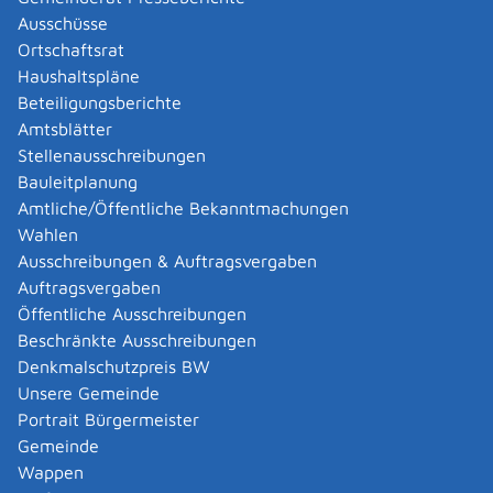
Ausschüsse
Ortschaftsrat
Voraussetzungen
Haushaltspläne
Voraussetzungen der Eintragung sind normalerweise:
Beteiligungsberichte
Antrag auf Eintragung
Amtsblätter
Auflassung oder/und Eintragungsbewilligung der
Stellenausschreibungen
Person, deren Recht von der Eintragung betroffen
Bauleitplanung
wird
Amtliche/Öffentliche Bekanntmachungen
die Einhaltung besonderer Formvorschriften
Wahlen
Ausschreibungen & Auftragsvergaben
Je nach Einzelfall
Auftragsvergaben
sind zusätzliche Unterlagen erforderlich
(zum
Öffentliche Ausschreibungen
Beispiel Erbnachweis, Genehmigungen,
Beschränkte Ausschreibungen
Vorkaufsrechtszeugnisse, steuerliche
Denkmalschutzpreis BW
Unbedenklichkeitsbescheinigung)
oder
Unsere Gemeinde
muss das Grundbuch vor der beantragten
Portrait Bürgermeister
Eintragung erst berichtigt werden
(zum Beispiel
Gemeinde
durch Eintragung der Erben eines verstorbenen
Wappen
Eigentümers)
.