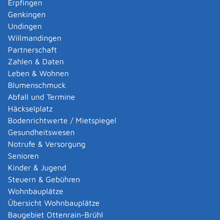
Erpfingen
erbringen. Weitere Informationen dazu finden Sie in der
Genkingen
Verfahrensbeschreibung "
Dolmetscher- und
Undingen
Übersetzerdatenbank (DÜD) - Aufnahme bei
Willmandingen
vorübergehender Tätigkeit beantragen (Dolmetscher,
Partnerschaft
Übersetzer aus anderen EU-/EWR-Staaten)
".
Zahlen & Daten
Mit Wohnsitz oder beruflicher Niederlassung in Baden-
Leben & Wohnen
Württemberg können Sie sich allgemein beeidigen
Blumenschmuck
lassen.
Informationen dazu erhalten Sie in der
Abfall und Termine
Verfahrensbeschreibung "
Dolmetscher, Übersetzer mit
Häckselplatz
Wohnsitz oder Niederlassung in Baden-Württemberg -
Bodenrichtwerte / Mietspiegel
Allgemeine Beeidigung beantragen
".
Gesundheitswesen
Notrufe & Versorgung
Onlineantrag und Formulare
Senioren
Kinder & Jugend
Antrag auf allgemeine Beeidigung
Steuern & Gebühren
Wohnbauplätze
Übersicht Wohnbauplätze
Zuständige Stelle
Baugebiet Ottenrain-Brühl