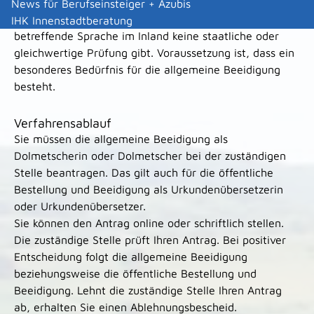
erforderlichen Fachkenntnisse statt mit einer Prüfung
News für Berufseinsteiger + Azubis
auch auf andere Weise nachweisen, wenn es für die
IHK Innenstadtberatung
betreffende Sprache im Inland keine staatliche oder
gleichwertige Prüfung gibt. Voraussetzung ist, dass ein
besonderes Bedürfnis für die allgemeine Beeidigung
besteht.
Verfahrensablauf
Sie müssen die allgemeine Beeidigung als
Dolmetscherin oder Dolmetscher bei der zuständigen
Stelle beantragen. Das gilt auch für die öffentliche
Bestellung und Beeidigung als Urkundenübersetzerin
oder Urkundenübersetzer.
Sie können den Antrag online oder schriftlich stellen.
Die zuständige Stelle prüft Ihren Antrag. Bei positiver
Entscheidung folgt die allgemeine Beeidigung
beziehungsweise die öffentliche Bestellung und
Beeidigung. Lehnt die zuständige Stelle Ihren Antrag
ab, erhalten Sie einen Ablehnungsbescheid.