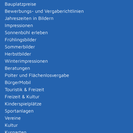
Der Präsident des Landgerichts Stuttgart.
Bauplatzpreise
Bewerbungs- und Vergaberichtlinien
Jahreszeiten in Bildern
Leistungsdetails
Impressionen
Sonnenbühl erleben
Voraussetzungen
Frühlingsbilder
Voraussetzungen sind:
Sommerbilder
Volljährigkeit
Herbstbilder
Eignung
Winterimpressionen
geordnete wirtschaftliche Verhältnisse
Beratungen
Zuverlässigkeit
Polter und Flächenlosvergabe
Fachkenntnisse in der deutschen und der zu
BürgerMobil
beeidigenden Sprache
Touristik & Freizeit
Freizeit & Kultur
Sie besitzen die erforderlichen Fachkenntnisse, wenn
Kinderspielplätze
Sie über Grundkenntnisse der deutschen Rechtssprache
Sportanlagen
verfügen und
Vereine
entweder im Inland eine Dolmetscher- oder
Kultur
Übersetzerprüfung eines staatlichen oder staatlich
Kurgarten