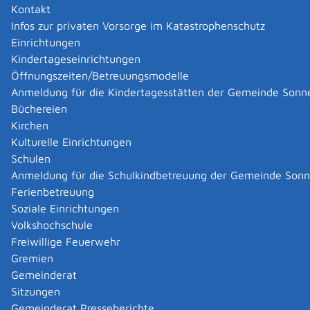
Kontakt
Zuständige Stelle
Infos zur privaten Vorsorge im Katastrophenschutz
Einrichtungen
die Schule, die das Originalzeugnis ausgestellt hat
Kindertageseinrichtungen
Öffnungszeiten/Betreuungsmodelle
Leistungsdetails
Anmeldung für die Kindertagesstätten der Gemeinde Sonn
Büchereien
Voraussetzungen
Kirchen
Sie haben ein Abschluss- oder Abgangszeugnis verloren.
Kulturelle Einrichtungen
Schulen
Anmeldung für die Schulkindbetreuung der Gemeinde Son
Verfahrensablauf
Ferienbetreuung
Ein Ersatzzeugnis sollten Sie persönlich bei der
Soziale Einrichtungen
ehemaligen Schule beantragen. Die Schule muss Ihre
Volkshochschule
Identität in geeigneter Weise überprüfen. Dies kann
Freiwillige Feuerwehr
zum Beispiel durch Vorlage eines Identitätsnachweises
Gremien
erfolgen.
Gemeinderat
Sollte das Originalzeugnis nicht älter als 30 Jahre sein,
Sitzungen
kann Ihnen die Schule das Ersatzzeugnis in den meisten
Gemeinderat Presseberichte
Fällen direkt ausstellen.