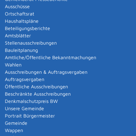
Ausschüsse
Hinweis:
Ist das Originalzeugnis älter als 30 Jahre und
Ortschaftsrat
hat die Schule keine Unterlagen mehr, könnten diese
Haushaltspläne
vielleicht beim Landesarchiv liegen.
Beteiligungsberichte
Amtsblätter
Fristen
Stellenausschreibungen
keine
Bauleitplanung
Amtliche/Öffentliche Bekanntmachungen
Erforderliche Unterlagen
Wahlen
Personalausweis oder Reisepass als Identitätsnachweis
Ausschreibungen & Auftragsvergaben
Auftragsvergaben
Kosten
Öffentliche Ausschreibungen
je nach Verwaltungsaufwand: EUR 50,00 bis 175,00
Beschränkte Ausschreibungen
Denkmalschutzpreis BW
Hinweise
Unsere Gemeinde
keine
Portrait Bürgermeister
Gemeinde
Vertiefende Informationen
Wappen
In Baden-Württemberg bewahren die Schulen